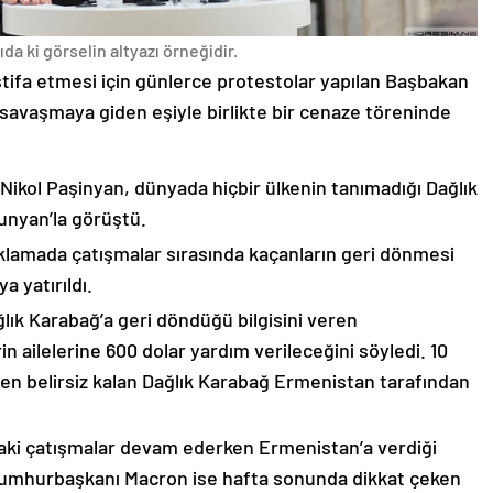
da ki görselin altyazı örneğidir.
stifa etmesi için günlerce protestolar yapılan Başbakan
avaşmaya giden eşiyle birlikte bir cenaze töreninde
 Nikol Paşinyan, dünyada hiçbir ülkenin tanımadığı Dağlık
unyan’la görüştü.
çıklamada çatışmalar sırasında kaçanların geri dönmesi
 yatırıldı.
lık Karabağ’a geri döndüğü bilgisini veren
n ailelerine 600 dolar yardım verileceğini söyledi. 10
n belirsiz kalan Dağlık Karabağ Ermenistan tarafından
ki çatışmalar devam ederken Ermenistan’a verdiği
Cumhurbaşkanı Macron ise hafta sonunda dikkat çeken