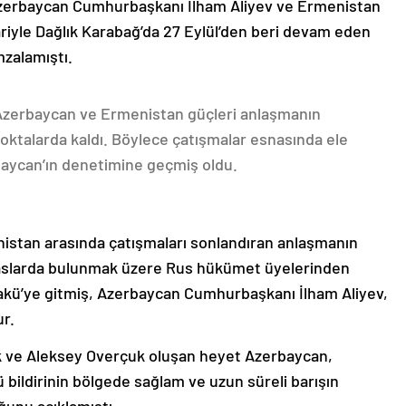
Azerbaycan Cumhurbaşkanı İlham Aliyev ve Ermenistan
ariyle Dağlık Karabağ’da 27 Eylül’den beri devam eden
mzalamıştı.
 Azerbaycan ve Ermenistan güçleri anlaşmanın
oktalarda kaldı. Böylece çatışmalar esnasında ele
rbaycan’ın denetimine geçmiş oldu.
nistan arasında çatışmaları sonlandıran anlaşmanın
emaslarda bulunmak üzere Rus hükümet üyelerinden
akü’ye gitmiş, Azerbaycan Cumhurbaşkanı İlham Aliyev,
ur.
k ve Aleksey Overçuk oluşan heyet Azerbaycan,
 bildirinin bölgede sağlam ve uzun süreli barışın