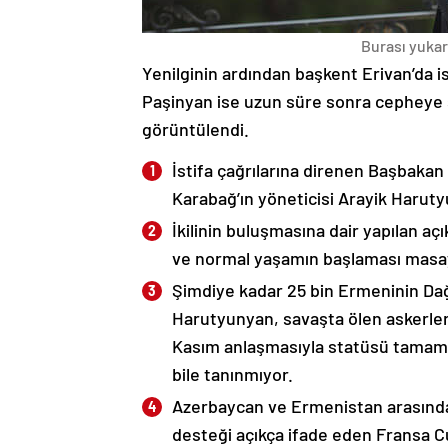
Burası yukarı
Yenilginin ardından başkent Erivan’da i
Paşinyan ise uzun süre sonra cepheye s
görüntülendi.
İstifa çağrılarına direnen Başbakan
Karabağ’ın yöneticisi Arayik Haruty
İkilinin buluşmasına dair yapılan a
ve normal yaşamın başlaması masaya
Şimdiye kadar 25 bin Ermeninin Dağ
Harutyunyan, savaşta ölen askerleri
Kasım anlaşmasıyla statüsü tamame
bile tanınmıyor.
Azerbaycan ve Ermenistan arasında
desteği açıkça ifade eden Fransa 