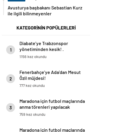
Avusturya başbakanı Sebastian Kurz
ile ilgili bilinmeyenler
KATEGORİNİN POPÜLERLERİ
Diabate’ye Trabzonspor
yönetiminden kesik! .
1
1156 kez okundu
Fenerbahçe’ye Ada’dan Mesut
Özil müjdesi!
2
777 kez okundu
Maradona için futbol maçlarında
anma törenleri yapılacak
3
759 kez okundu
Maradona için futbol maçlarında