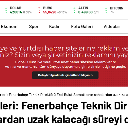
DOLAR
EURO
ALTIN
BITCOIN
47,6614
55,0428
6.499,68
%
0.05%
-0.13%
0,11
Ekonomi
Spor
Kadın
Foto Galeri
Videolar
leri: Fenerbahçe Teknik Direktörü Erol Bulut Samatta’nın sahalardan uzak kala
eri: Fenerbahçe Teknik Dir
rdan uzak kalacağı süreyi 