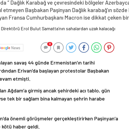
da “ Dağlık Karabağ ve çevresindeki bölgeler Azerbayca
abul etmeyen Başbakan Paşinyan Dağlık karabağ'ın sözde 
yan Fransa Cumhurbaşkanı Macron ise dikkat çeken bir z
0
News
şlayan savaş 44 günde Ermenistan’ın tarihi
ardından Erivan’da başlayan protestolar Başbakan
devam etmişti.
lan Ağdam’a girmiş ancak şehirdeki acı tablo, gün
deyse tek bir sağlam bina kalmayan şehrin harabe
’da önemli görüşmeler gerçekleştirirken Paşinyan’a
 kötü haber geldi.