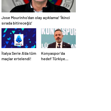
Jose Mourinho’dan olay açıklama! ‘İkinci
sırada bitireceğiz’
İtalya Serie A’da tüm
Konyaspor’da
maçlar ertelendi!
hedef Türkiye
Kupası finali!