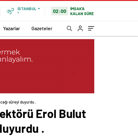
İMSAK'A
İSTANBUL
02:00
KALAN SÜRE
°
Yazarlar
Gazeteler
cağı süreyi duyurdu .
ektörü Erol Bulut
duyurdu .