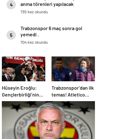
anma törenleri yapılacak
4
735 kez okundu
Trabzonspor 6 maç sonra gol
yemedi .
5
704 kez okundu
Hüseyin Eroğlu:
Trabzonspor’dan ilk
Gençlerbirliği’nin
temas! Atletico
yeri Süper Lig’dir
Madrid’in yıldızı
gündemde