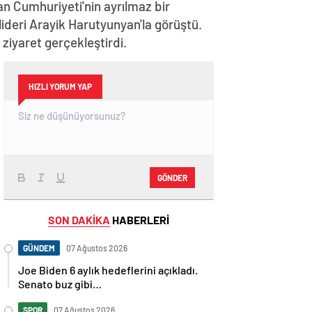
n Cumhuriyeti'nin ayrılmaz bir
lideri Arayik Harutyunyan'la görüştü.
iyaret gerçekleştirdi.
HIZLI YORUM YAP
GÖNDER
SON DAKİKA
HABERLERİ
GÜNDEM
07 Ağustos 2026
Joe Biden 6 aylık hedeflerini açıkladı.
Senato buz gibi…
SPOR
07 Ağustos 2026