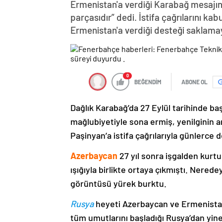
Ermenistan'a verdiği Karabağ mesajın
parçasıdır” dedi. İstifa çağrılarını k
Ermenistan'a verdiği desteği saklama
0
BEĞENDİM
ABONE OL
Dağlık Karabağ’da 27 Eylül tarihinde ba
mağlubiyetiyle sona ermiş, yenilginin 
Paşinyan’a istifa çağrılarıyla günlerce 
Azerbaycan
27 yıl sonra işgalden kurtu
ışığıyla birlikte ortaya çıkmıştı. Nere
görüntüsü yürek burktu.
Rusya
heyeti Azerbaycan ve Ermenistan
tüm umutlarını başladığı Rusya’dan yine