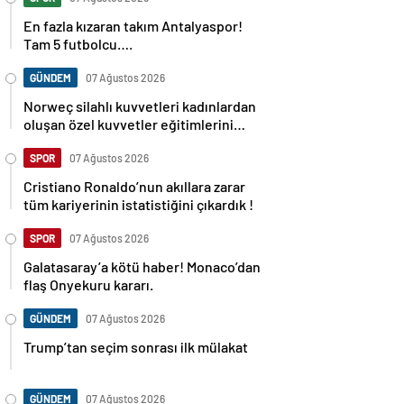
En fazla kızaran takım Antalyaspor!
Tam 5 futbolcu….
GÜNDEM
07 Ağustos 2026
Norweç silahlı kuvvetleri kadınlardan
oluşan özel kuvvetler eğitimlerini
başlattı.
SPOR
07 Ağustos 2026
Cristiano Ronaldo’nun akıllara zarar
tüm kariyerinin istatistiğini çıkardık !
SPOR
07 Ağustos 2026
Galatasaray’a kötü haber! Monaco’dan
flaş Onyekuru kararı.
GÜNDEM
07 Ağustos 2026
Trump’tan seçim sonrası ilk mülakat
GÜNDEM
07 Ağustos 2026