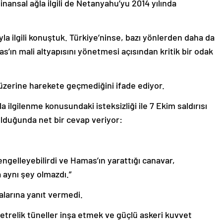
finansal ağla ilgili de Netanyahu’yu 2014 yılında
la ilgili konuştuk. Türkiye’ninse, bazı yönlerden daha da
ın mali altyapısını yönetmesi açısından kritik bir odak
üzerine harekete geçmediğini ifade ediyor.
lgilenme konusundaki isteksizliği ile 7 Ekim saldırısı
ulduğunda net bir cevap veriyor:
engelleyebilirdi ve Hamas’ın yarattığı canavar,
 aynı şey olmazdı.”
ialarına yanıt vermedi.
etrelik tüneller inşa etmek ve güçlü askeri kuvvet