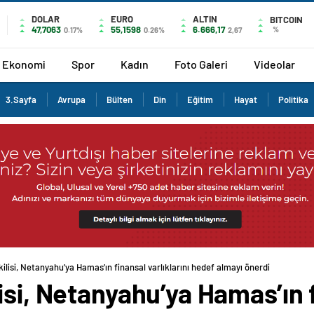
DOLAR
EURO
ALTIN
BITCOIN
47,7063
55,1598
6.666,17
%
0.17%
0.26%
2,67
Ekonomi
Spor
Kadın
Foto Galeri
Videolar
3.Sayfa
Avrupa
Bülten
Din
Eğitim
Hayat
Politika
ilisi, Netanyahu’ya Hamas’ın finansal varlıklarını hedef almayı önerdi
isi, Netanyahu’ya Hamas’ın 