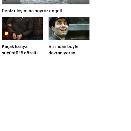
Deniz ulaşımına poyraz engeli
Kaçak kazıya
Bir insan böyle
suçüstü! 5 gözaltı
davranıyorsa
aslında iyi ve
güvenilir biri