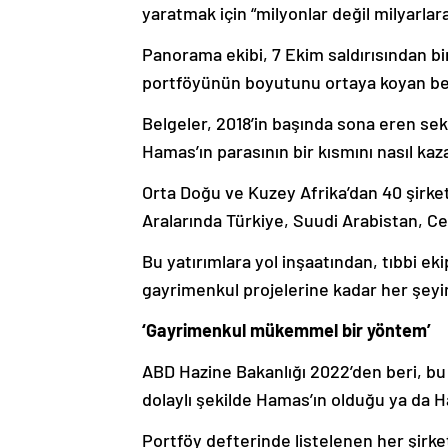
yaratmak için “milyonlar değil milyarlar
Panorama ekibi, 7 Ekim saldırısından bi
portföyünün boyutunu ortaya koyan belg
Belgeler, 2018’in başında sona eren sekiz
Hamas’ın parasının bir kısmını nasıl ka
Orta Doğu ve Kuzey Afrika’dan 40 şirket
Aralarında Türkiye, Suudi Arabistan, Cez
Bu yatırımlara yol inşaatından, tıbbi e
gayrimenkul projelerine kadar her şeyin 
‘Gayrimenkul mükemmel bir yöntem’
ABD Hazine Bakanlığı 2022’den beri, bu
dolaylı şekilde Hamas’ın olduğu ya da Ha
Portföy defterinde listelenen her şirk