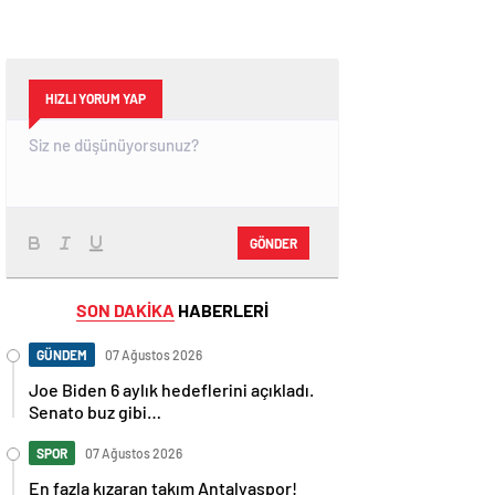
HIZLI YORUM YAP
GÖNDER
SON DAKİKA
HABERLERİ
GÜNDEM
07 Ağustos 2026
Joe Biden 6 aylık hedeflerini açıkladı.
Senato buz gibi…
SPOR
07 Ağustos 2026
En fazla kızaran takım Antalyaspor!