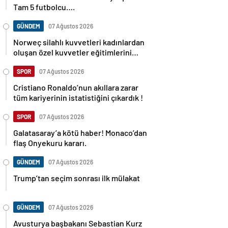
Tam 5 futbolcu….
GÜNDEM
07 Ağustos 2026
Norweç silahlı kuvvetleri kadınlardan
oluşan özel kuvvetler eğitimlerini
başlattı.
SPOR
07 Ağustos 2026
Cristiano Ronaldo’nun akıllara zarar
tüm kariyerinin istatistiğini çıkardık !
SPOR
07 Ağustos 2026
Galatasaray’a kötü haber! Monaco’dan
flaş Onyekuru kararı.
GÜNDEM
07 Ağustos 2026
Trump’tan seçim sonrası ilk mülakat
GÜNDEM
07 Ağustos 2026
Avusturya başbakanı Sebastian Kurz