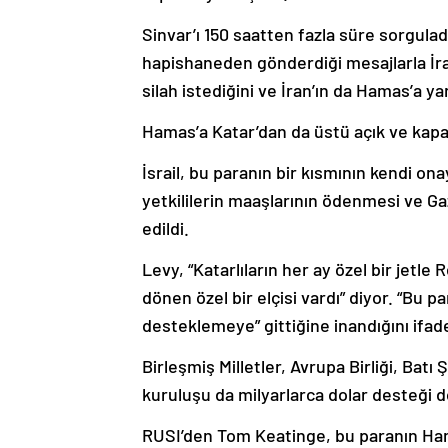
Sinvar’ı 150 saatten fazla süre sorguladı
hapishaneden gönderdiği mesajlarla İran
silah istediğini ve İran’ın da Hamas’a ya
Hamas’a Katar’dan da üstü açık ve kapalı 
İsrail, bu paranın bir kısmının kendi ona
yetkililerin maaşlarının ödenmesi ve G
edildi.
Levy, “Katarlıların her ay özel bir jetle
dönen özel bir elçisi vardı” diyor. “Bu 
desteklemeye” gittiğine inandığını ifad
Birleşmiş Milletler, Avrupa Birliği, Batı 
kuruluşu da milyarlarca dolar desteği d
RUSI’den Tom Keatinge, bu paranın Ham