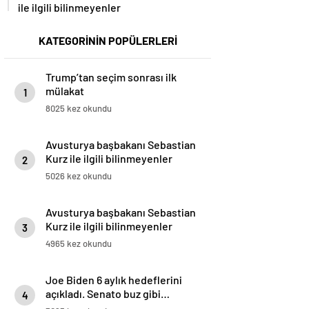
ile ilgili bilinmeyenler
KATEGORİNİN POPÜLERLERİ
Trump’tan seçim sonrası ilk
mülakat
1
8025 kez okundu
Avusturya başbakanı Sebastian
Kurz ile ilgili bilinmeyenler
2
5026 kez okundu
Avusturya başbakanı Sebastian
Kurz ile ilgili bilinmeyenler
3
4965 kez okundu
Joe Biden 6 aylık hedeflerini
açıkladı. Senato buz gibi…
4