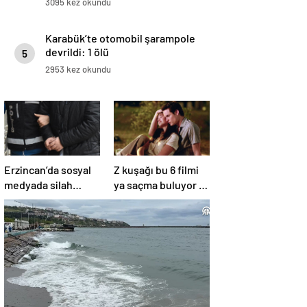
3095 kez okundu
Karabük’te otomobil şarampole
devrildi: 1 ölü
5
2953 kez okundu
Erzincan’da sosyal
Z kuşağı bu 6 filmi
medyada silah
ya saçma buluyor ya
teşhiri yapanlar
da rahatsız edici ve
yakalandı
toksik!