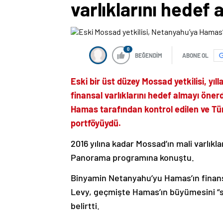
varlıklarını hedef 
0
BEĞENDİM
ABONE OL
Eski bir üst düzey Mossad yetkilisi, yı
finansal varlıklarını hedef almayı önerd
Hamas tarafından kontrol edilen ve Türk
portföyüydü.
2016 yılına kadar Mossad’ın mali varlıkla
Panorama programına konuştu.
Binyamin Netanyahu’yu Hamas’ın finansal
Levy, geçmişte Hamas’ın büyümesini “sa
belirtti.