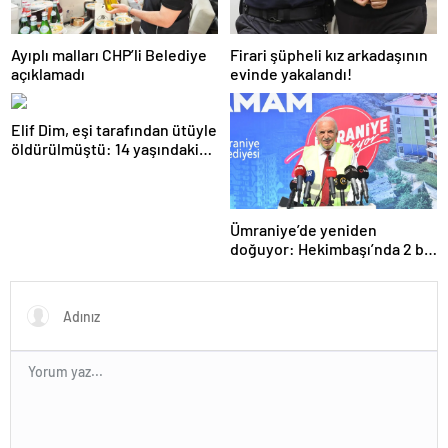
Ayıplı malları CHP’li Belediye
Firari şüpheli kız arkadaşının
açıklamadı
evinde yakalandı!
Elif Dim, eşi tarafından ütüyle
öldürülmüştü: 14 yaşındaki
oğlu babasından şikayetçi
oldu!
Ümraniye’de yeniden
doğuyor: Hekimbaşı’nda 2 bin
500 kişinin yaşayacağı 619
konut