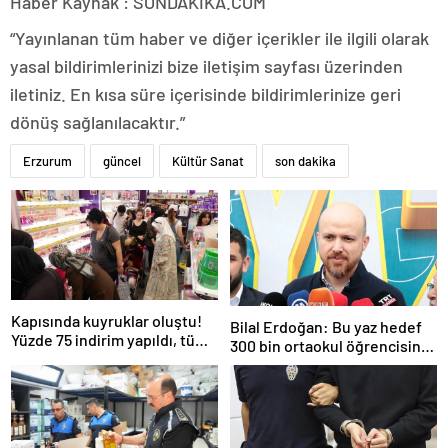
Haber Kaynak : SONDAKIKA.COM
“Yayınlanan tüm haber ve diğer içerikler ile ilgili olarak
yasal bildirimlerinizi bize iletişim sayfası üzerinden
iletiniz. En kısa süre içerisinde bildirimlerinize geri
dönüş sağlanılacaktır.”
Erzurum
güncel
Kültür Sanat
son dakika
Kapısında kuyruklar oluştu!
Bilal Erdoğan: Bu yaz hedef
Yüzde 75 indirim yapıldı, tüm
300 bin ortaokul öğrencisini
ürünler kapış kapış gitti
yaz okullarında ağırlamak