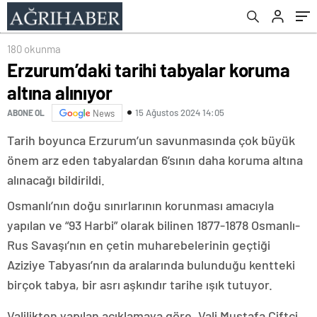
180 okunma
Erzurum’daki tarihi tabyalar koruma
altına alınıyor
15 Ağustos 2024 14:05
ABONE OL
News
Tarih boyunca Erzurum’un savunmasında çok büyük
önem arz eden tabyalardan 6’sının daha koruma altına
alınacağı bildirildi.
Osmanlı’nın doğu sınırlarının korunması amacıyla
yapılan ve “93 Harbi” olarak bilinen 1877-1878 Osmanlı-
Rus Savaşı’nın en çetin muharebelerinin geçtiği
Aziziye Tabyası’nın da aralarında bulunduğu kentteki
birçok tabya, bir asrı aşkındır tarihe ışık tutuyor.
Valilikten yapılan açıklamaya göre, Vali Mustafa Çiftçi,