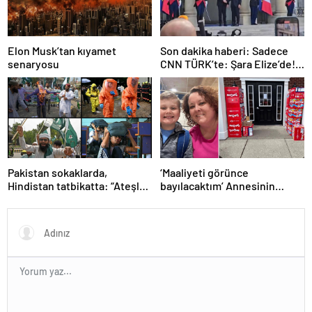
Elon Musk’tan kıyamet
Son dakika haberi: Sadece
senaryosu
CNN TÜRK’te: Şara Elize’de!
Suriye Lideri, Macron ile
görüşüyor
Pakistan sokaklarda,
‘Maaliyeti görünce
Hindistan tatbikatta: “Ateşle
bayılacaktım’ Annesinin
oynuyor”
telefonundan 70 bin tane
lolipop aldı