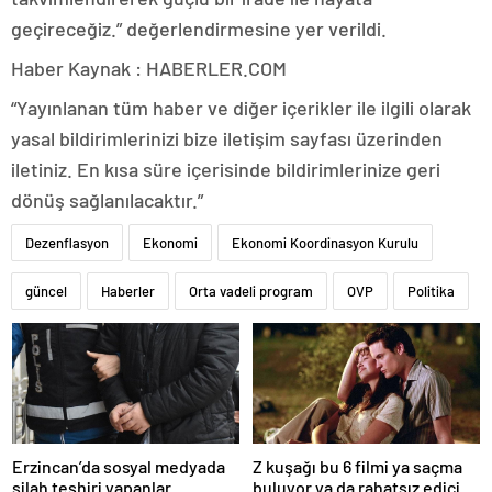
geçireceğiz.” değerlendirmesine yer verildi.
Haber Kaynak : HABERLER.COM
“Yayınlanan tüm haber ve diğer içerikler ile ilgili olarak
yasal bildirimlerinizi bize iletişim sayfası üzerinden
iletiniz. En kısa süre içerisinde bildirimlerinize geri
dönüş sağlanılacaktır.”
Dezenflasyon
Ekonomi
Ekonomi Koordinasyon Kurulu
güncel
Haberler
Orta vadeli program
OVP
Politika
Erzincan’da sosyal medyada
Z kuşağı bu 6 filmi ya saçma
silah teşhiri yapanlar
buluyor ya da rahatsız edici