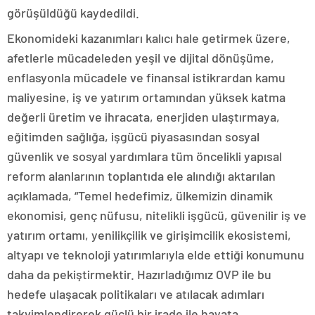
görüşüldüğü kaydedildi.
Ekonomideki kazanımları kalıcı hale getirmek üzere,
afetlerle mücadeleden yeşil ve dijital dönüşüme,
enflasyonla mücadele ve finansal istikrardan kamu
maliyesine, iş ve yatırım ortamından yüksek katma
değerli üretim ve ihracata, enerjiden ulaştırmaya,
eğitimden sağlığa, işgücü piyasasından sosyal
güvenlik ve sosyal yardımlara tüm öncelikli yapısal
reform alanlarının toplantıda ele alındığı aktarılan
açıklamada, “Temel hedefimiz, ülkemizin dinamik
ekonomisi, genç nüfusu, nitelikli işgücü, güvenilir iş ve
yatırım ortamı, yenilikçilik ve girişimcilik ekosistemi,
altyapı ve teknoloji yatırımlarıyla elde ettiği konumunu
daha da pekiştirmektir. Hazırladığımız OVP ile bu
hedefe ulaşacak politikaları ve atılacak adımları
takvimlendirerek güçlü bir irade ile hayata