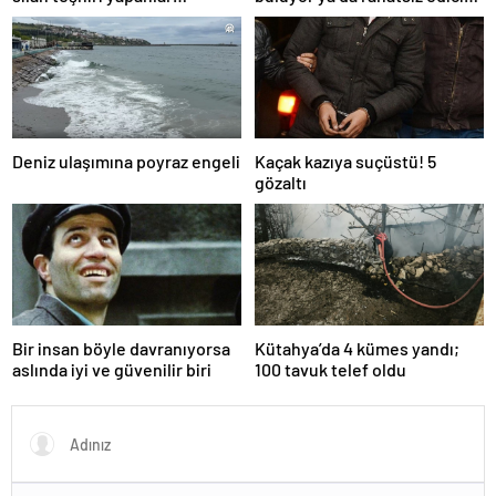
yakalandı
ve toksik!
Deniz ulaşımına poyraz engeli
Kaçak kazıya suçüstü! 5
gözaltı
Bir insan böyle davranıyorsa
Kütahya’da 4 kümes yandı;
aslında iyi ve güvenilir biri
100 tavuk telef oldu