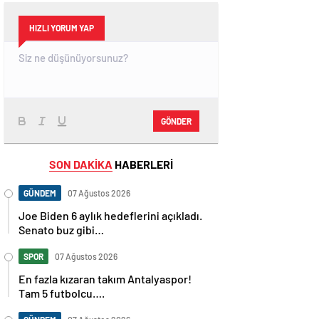
HIZLI YORUM YAP
GÖNDER
SON DAKİKA
HABERLERİ
GÜNDEM
07 Ağustos 2026
Joe Biden 6 aylık hedeflerini açıkladı.
Senato buz gibi…
SPOR
07 Ağustos 2026
En fazla kızaran takım Antalyaspor!
Tam 5 futbolcu….