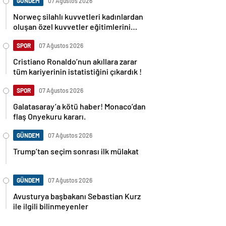
GÜNDEM
07 Ağustos 2026
Norweç silahlı kuvvetleri kadınlardan
oluşan özel kuvvetler eğitimlerini
başlattı.
SPOR
07 Ağustos 2026
Cristiano Ronaldo’nun akıllara zarar
tüm kariyerinin istatistiğini çıkardık !
SPOR
07 Ağustos 2026
Galatasaray’a kötü haber! Monaco’dan
flaş Onyekuru kararı.
GÜNDEM
07 Ağustos 2026
Trump’tan seçim sonrası ilk mülakat
GÜNDEM
07 Ağustos 2026
Avusturya başbakanı Sebastian Kurz
ile ilgili bilinmeyenler