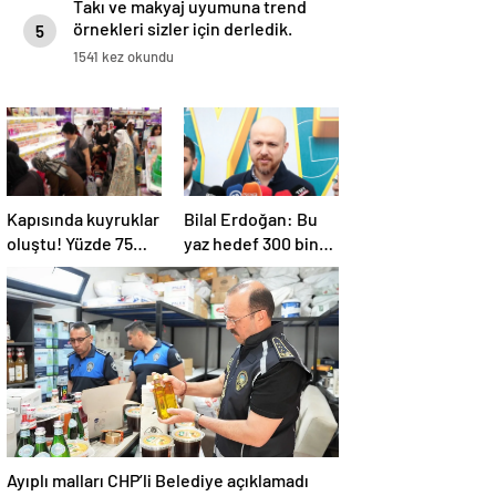
Takı ve makyaj uyumuna trend
örnekleri sizler için derledik.
5
1541 kez okundu
Kapısında kuyruklar
Bilal Erdoğan: Bu
oluştu! Yüzde 75
yaz hedef 300 bin
indirim yapıldı, tüm
ortaokul
ürünler kapış kapış
öğrencisini yaz
gitti
okullarında
ağırlamak
Ayıplı malları CHP’li Belediye açıklamadı