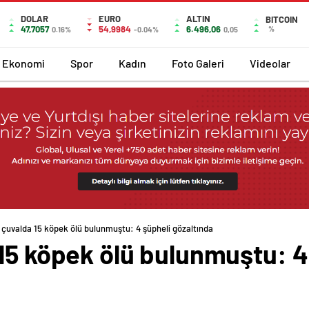
DOLAR
EURO
ALTIN
BITCOIN
47,7057
54,9984
6.496,06
%
0.16%
-0.04%
0,05
Ekonomi
Spor
Kadın
Foto Galeri
Videolar
 çuvalda 15 köpek ölü bulunmuştu: 4 şüpheli gözaltında
15 köpek ölü bulunmuştu: 4