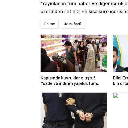
“Yayınlanan tüm haber ve diğer içerikler i
üzerinden iletiniz. En kısa süre içerisin
Edirne
Uzunköprü
Kapısında kuyruklar oluştu!
Bilal E
Yüzde 75 indirim yapıldı, tüm
bin ort
ürünler kapış kapış gitti
okullar