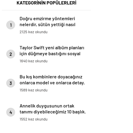
KATEGORİNİN POPÜLERLERİ
Doğru emzirme yöntemleri
nelerdir, sütün yettiği nasıl
1
anlaşılır?
2125 kez okundu
Taylor Swift yeni albüm planları
için düğmeye bastığını sosyal
2
medyadan duyurdu!
1640 kez okundu
Bu kış kombinlere doyacağınız
onlarca model ve onlarca detay.
3
1589 kez okundu
Annelik duygusunun ortak
tanımı diyebileceğimiz 10 başlık.
4
1552 kez okundu