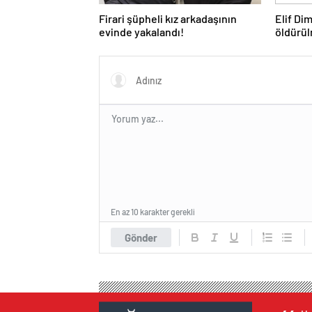
Firari şüpheli kız arkadaşının
Elif Di
evinde yakalandı!
öldürül
babasın
En az 10 karakter gerekli
Gönder