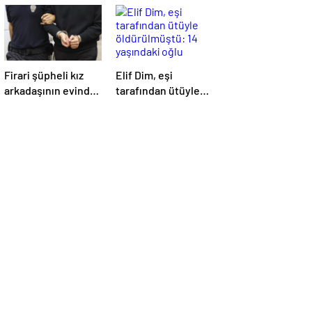
Firari şüpheli kız
Elif Dim, eşi
arkadaşının evinde
tarafından ütüyle
yakalandı!
öldürülmüştü: 14
yaşındaki oğlu
babasından
şikayetçi oldu!