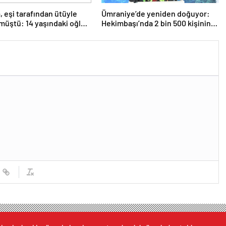
m, eşi tarafından ütüyle
Ümraniye’de yeniden doğuyor:
müştü: 14 yaşındaki oğlu
Hekimbaşı’nda 2 bin 500 kişinin
dan şikayetçi oldu!
yaşayacağı 619 konut