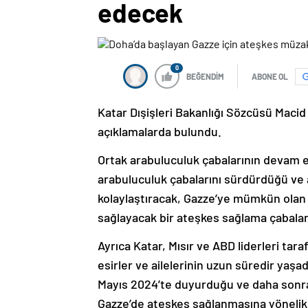
edecek
0
BEĞENDİM
ABONE OL
Katar Dışişleri Bakanlığı Sözcüsü Macid 
açıklamalarda bulundu.
Ortak arabuluculuk çabalarının devam et
arabuluculuk çabalarını sürdürdüğü ve a
kolaylaştıracak, Gazze’ye mümkün olan 
sağlayacak bir ateşkes sağlama çabaların
Ayrıca Katar, Mısır ve ABD liderleri tar
esirler ve ailelerinin uzun süredir yaşad
Mayıs 2024’te duyurduğu ve daha sonra 
Gazze’de ateşkes sağlanmasına yönelik 2