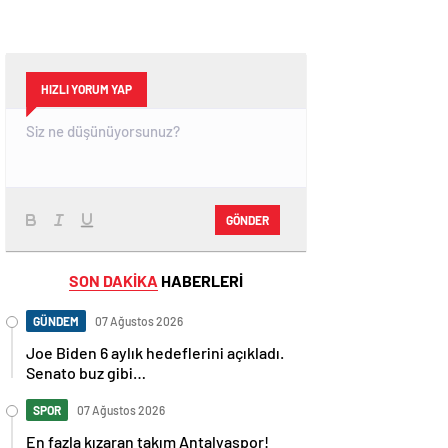
HIZLI YORUM YAP
GÖNDER
SON DAKİKA
HABERLERİ
GÜNDEM
07 Ağustos 2026
Joe Biden 6 aylık hedeflerini açıkladı.
Senato buz gibi…
SPOR
07 Ağustos 2026
En fazla kızaran takım Antalyaspor!