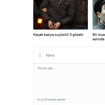
Kaçak kazıya suçüstü! 5 gözaltı
Bir ins
aslında 
En az 10 karakter gerekli