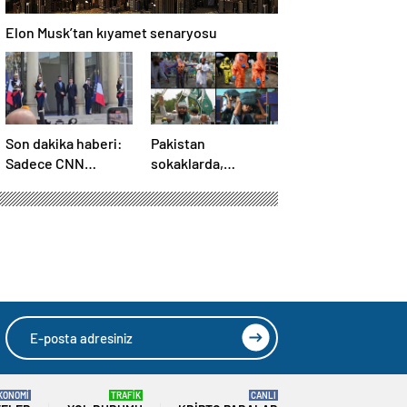
Elon Musk’tan kıyamet senaryosu
Son dakika haberi:
Pakistan
Sadece CNN
sokaklarda,
TÜRK’te: Şara
Hindistan
Elize’de! Suriye
tatbikatta: “Ateşle
Lideri, Macron ile
oynuyor”
görüşüyor
KONOMİ
TRAFİK
CANLI