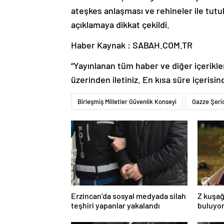
ateşkes anlaşması ve rehineler ile tutu
açıklamaya dikkat çekildi.
Haber Kaynak : SABAH.COM.TR
“Yayınlanan tüm haber ve diğer içerikler i
üzerinden iletiniz. En kısa süre içerisin
Birleşmiş Milletler Güvenlik Konseyi
Gazze Şeri
Erzincan’da sosyal medyada silah
Z kuşağ
teşhiri yapanlar yakalandı
buluyor
toksik!