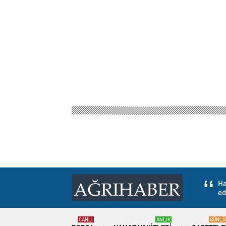
Ha
ed
CANLI
ANLIK
GÜNLÜ