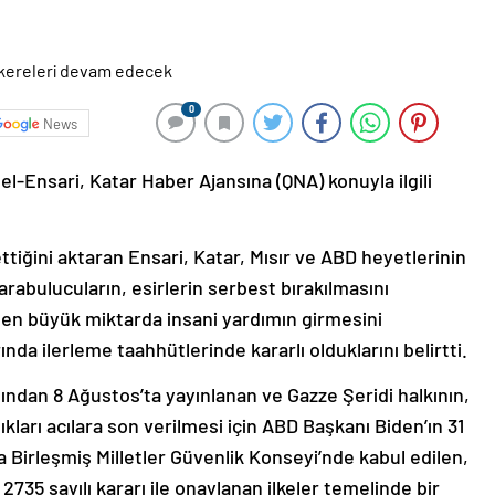
0
News
el-Ensari, Katar Haber Ajansına (QNA) konuyla ilgili
tiğini aktaran Ensari, Katar, Mısır ve ABD heyetlerinin
rabulucuların, esirlerin serbest bırakılmasını
en büyük miktarda insani yardımın girmesini
da ilerleme taahhütlerinde kararlı olduklarını belirtti.
afından 8 Ağustos’ta yayınlanan ve Gazze Şeridi halkının,
ıkları acılara son verilmesi için ABD Başkanı Biden’ın 31
Birleşmiş Milletler Güvenlik Konseyi’nde kabul edilen,
735 sayılı kararı ile onaylanan ilkeler temelinde bir