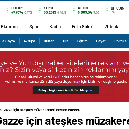
DOLAR
EURO
ALTIN
BITCOIN
47,7074
55,2519
6.689,54
%
0.17%
0.42%
3,03
Ekonomi
Spor
Kadın
Foto Galeri
Videolar
3.Sayfa
Avrupa
Bülten
Din
Eğitim
Hayat
Politika
n Gazze için ateşkes müzakereleri devam edecek
Gazze için ateşkes müzaker