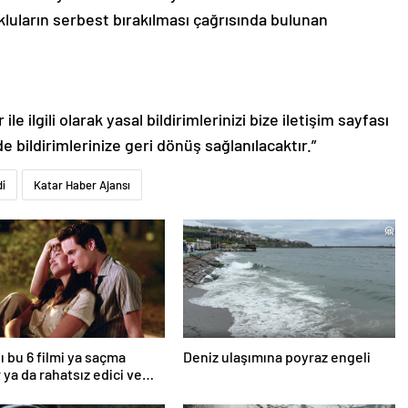
kluların serbest bırakılması çağrısında bulunan
le ilgili olarak yasal bildirimlerinizi bize iletişim sayfası
de bildirimlerinize geri dönüş sağlanılacaktır.”
di
Katar Haber Ajansı
ı bu 6 filmi ya saçma
Deniz ulaşımına poyraz engeli
 ya da rahatsız edici ve