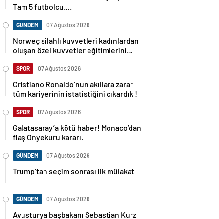
Tam 5 futbolcu….
GÜNDEM
07 Ağustos 2026
Norweç silahlı kuvvetleri kadınlardan
oluşan özel kuvvetler eğitimlerini
başlattı.
SPOR
07 Ağustos 2026
Cristiano Ronaldo’nun akıllara zarar
tüm kariyerinin istatistiğini çıkardık !
SPOR
07 Ağustos 2026
Galatasaray’a kötü haber! Monaco’dan
flaş Onyekuru kararı.
GÜNDEM
07 Ağustos 2026
Trump’tan seçim sonrası ilk mülakat
GÜNDEM
07 Ağustos 2026
Avusturya başbakanı Sebastian Kurz