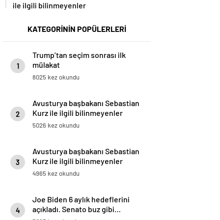
ile ilgili bilinmeyenler
KATEGORİNİN POPÜLERLERİ
Trump’tan seçim sonrası ilk
mülakat
1
8025 kez okundu
Avusturya başbakanı Sebastian
Kurz ile ilgili bilinmeyenler
2
5026 kez okundu
Avusturya başbakanı Sebastian
Kurz ile ilgili bilinmeyenler
3
4965 kez okundu
Joe Biden 6 aylık hedeflerini
açıkladı. Senato buz gibi…
4