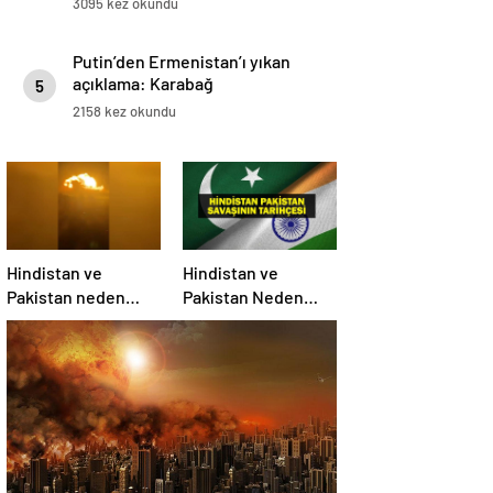
3095 kez okundu
Putin’den Ermenistan’ı yıkan
açıklama: Karabağ
5
Azerbaycan’ın ayrılmaz bir
2158 kez okundu
parçasıdır!
Hindistan ve
Hindistan ve
Pakistan neden
Pakistan Neden
savaşıyor?
Savaşıyor? Keşmir
Sorunu Nedir?
Neden Savaş
Başladı? İşte
Hindistan Pakistan
Savaşının Tarihçesi!