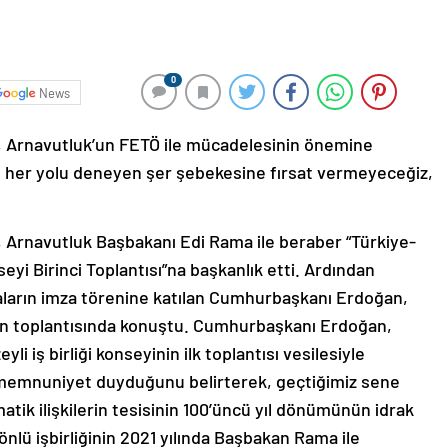
0
News
Arnavutluk’un FETÖ ile mücadelesinin önemine
çin her yolu deneyen şer şebekesine fırsat vermeyeceğiz,
Arnavutluk Başbakanı Edi Rama ile beraber “Türkiye-
eyi Birinci Toplantısı”na başkanlık etti. Ardından
ların imza törenine katılan Cumhurbaşkanı Erdoğan,
sın toplantısında konuştu. Cumhurbaşkanı Erdoğan,
 iş birliği konseyinin ilk toplantısı vesilesiyle
 memnuniyet duyduğunu belirterek, geçtiğimiz sene
atik ilişkilerin tesisinin 100’üncü yıl dönümünün idrak
 yönlü işbirliğinin 2021 yılında Başbakan Rama ile