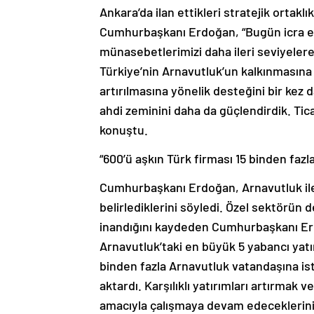
Ankara’da ilan ettikleri stratejik ortak
Cumhurbaşkanı Erdoğan, “Bugün icra ett
münasebetlerimizi daha ileri seviyelere t
Türkiye’nin Arnavutluk’un kalkınmasına 
artırılmasına yönelik desteğini bir kez 
ahdi zeminini daha da güçlendirdik. Tica
konuştu.
“600’ü aşkın Türk firması 15 binden faz
Cumhurbaşkanı Erdoğan, Arnavutluk ile 
belirlediklerini söyledi. Özel sektörün 
inandığını kaydeden Cumhurbaşkanı Erdo
Arnavutluk’taki en büyük 5 yabancı yatır
binden fazla Arnavutluk vatandaşına is
aktardı. Karşılıklı yatırımları artırmak 
amacıyla çalışmaya devam edeceklerini