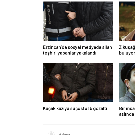
Erzincan’da sosyal medyada silah
Z kuşağ
teşhiri yapanlar yakalandı
buluyor
toksik!
Kaçak kazıya suçüstü! 5 gözaltı
Bir ins
aslında 