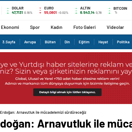
DOLAR
EURO
ALTIN
BITCOIN
47,7131
55,0801
6.543,14
%
0.16%
-0.02%
0,78
Ekonomi
Spor
Kadın
Foto Galeri
Videolar
3.Sayfa
Avrupa
Bülten
Din
Eğitim
Hayat
Politika
rdoğan: Arnavutluk ile mücadelemizi sürdüreceğiz
doğan: Arnavutluk ile müc