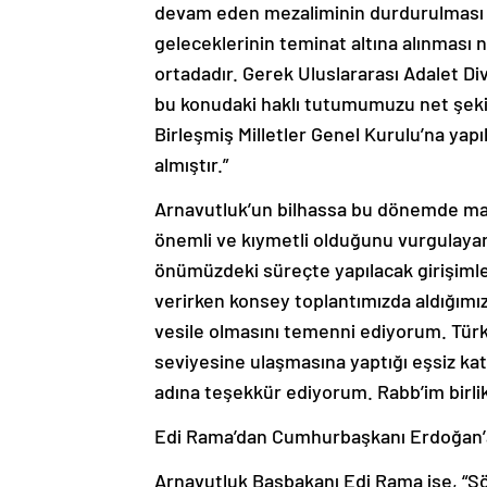
devam eden mezaliminin durdurulması ve
geleceklerinin teminat altına alınması 
ortadadır. Gerek Uluslararası Adalet Di
bu konudaki haklı tutumumuzu net şekil
Birleşmiş Milletler Genel Kurulu’na yap
almıştır.”
Arnavutluk’un bilhassa bu dönemde mazl
önemli ve kıymetli olduğunu vurgulay
önümüzdeki süreçte yapılacak girişiml
verirken konsey toplantımızda aldığımız
vesile olmasını temenni ediyorum. Tür
seviyesine ulaşmasına yaptığı eşsiz kat
adına teşekkür ediyorum. Rabb’im birlik
Edi Rama’dan Cumhurbaşkanı Erdoğan’a: 
Arnavutluk Başbakanı Edi Rama ise, “Söyl