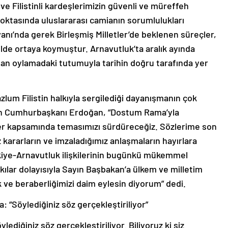
 Filistinli kardeşlerimizin güvenli ve müreffeh
noktasında uluslararası camianın sorumlulukları
vanı’nda gerek Birleşmiş Milletler’de beklenen süreçler,
de ortaya koymuştur. Arnavutluk’ta aralık ayında
ılan oylamadaki tutumuyla tarihin doğru tarafında yer
um Filistin halkıyla sergilediği dayanışmanın çok
an Cumhurbaşkanı Erdoğan, “Dostum Rama’yla
er kapsamında temasımızı sürdüreceğiz. Sözlerime son
 kararların ve imzaladığımız anlaşmaların hayırlara
kiye-Arnavutluk ilişkilerinin bugünkü mükemmel
kılar dolayısıyla Sayın Başbakan’a ülkem ve milletim
 ve beraberliğimizi daim eylesin diyorum” dedi.
“Söylediğiniz söz gerçekleştiriliyor”
ediğiniz söz gerçekleştiriliyor. Biliyoruz ki siz