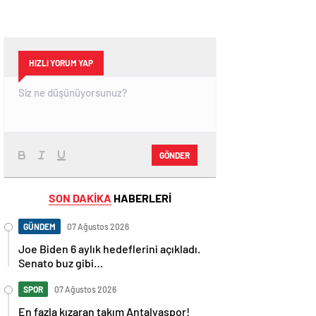
HIZLI YORUM YAP
GÖNDER
SON DAKİKA
HABERLERİ
GÜNDEM
07 Ağustos 2026
Joe Biden 6 aylık hedeflerini açıkladı.
Senato buz gibi…
SPOR
07 Ağustos 2026
En fazla kızaran takım Antalyaspor!