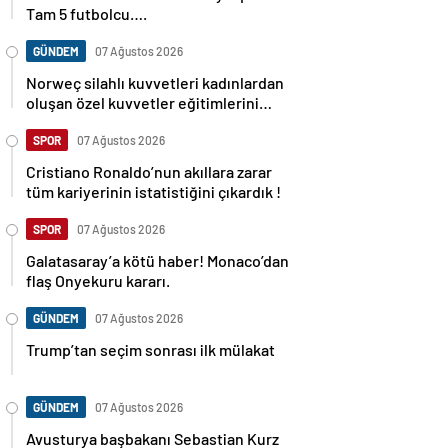
Tam 5 futbolcu….
GÜNDEM
07 Ağustos 2026
Norweç silahlı kuvvetleri kadınlardan
oluşan özel kuvvetler eğitimlerini
başlattı.
SPOR
07 Ağustos 2026
Cristiano Ronaldo’nun akıllara zarar
tüm kariyerinin istatistiğini çıkardık !
SPOR
07 Ağustos 2026
Galatasaray’a kötü haber! Monaco’dan
flaş Onyekuru kararı.
GÜNDEM
07 Ağustos 2026
Trump’tan seçim sonrası ilk mülakat
GÜNDEM
07 Ağustos 2026
Avusturya başbakanı Sebastian Kurz