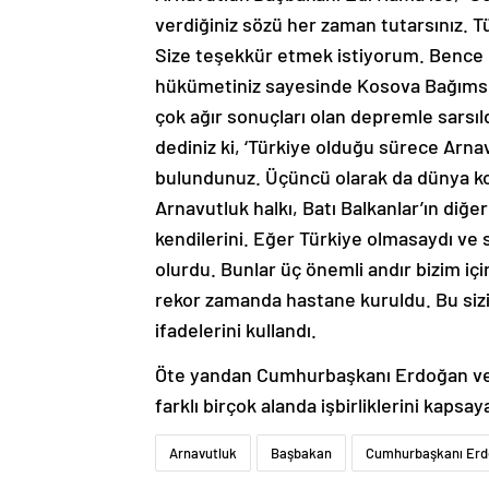
verdiğiniz sözü her zaman tutarsınız. T
Size teşekkür etmek istiyorum. Bence bi
hükümetiniz sayesinde Kosova Bağımsız 
çok ağır sonuçları olan depremle sarsıld
dediniz ki, ‘Türkiye olduğu sürece Arna
bulundunuz. Üçüncü olarak da dünya kor
Arnavutluk halkı, Batı Balkanlar’ın diğer 
kendilerini. Eğer Türkiye olmasaydı ve s
olurdu. Bunlar üç önemli andır bizim i
rekor zamanda hastane kuruldu. Bu sizin
ifadelerini kullandı.
Öte yandan Cumhurbaşkanı Erdoğan ve 
farklı birçok alanda işbirliklerini kaps
Arnavutluk
Başbakan
Cumhurbaşkanı Er