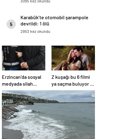
3095 kez okundu
Karabük’te otomobil şarampole
devrildi: 1 ölü
5
2953 kez okundu
Erzincan’da sosyal
Z kuşağı bu 6 filmi
medyada silah
ya saçma buluyor ya
teşhiri yapanlar
da rahatsız edici ve
yakalandı
toksik!