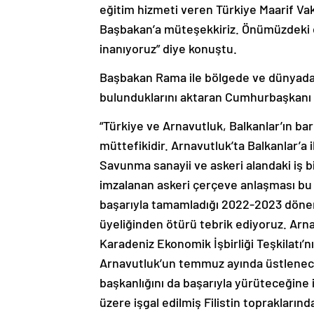
eğitim hizmeti veren Türkiye Maarif Vakfı
Başbakan’a müteşekkiriz. Önümüzdeki
inanıyoruz” diye konuştu.
Başbakan Rama ile bölgede ve dünyada y
bulunduklarını aktaran Cumhurbaşkanı 
“Türkiye ve Arnavutluk, Balkanlar’ın bar
müttefikidir. Arnavutluk’ta Balkanlar’a
Savunma sanayii ve askeri alandaki iş b
imzalanan askeri çerçeve anlaşması bu
başarıyla tamamladığı 2022-2023 dönemi
üyeliğinden ötürü tebrik ediyoruz. Arn
Karadeniz Ekonomik İşbirliği Teşkilatı’nı
Arnavutluk’un temmuz ayında üstlenec
başkanlığını da başarıyla yürüteceğin
üzere işgal edilmiş Filistin topraklarında