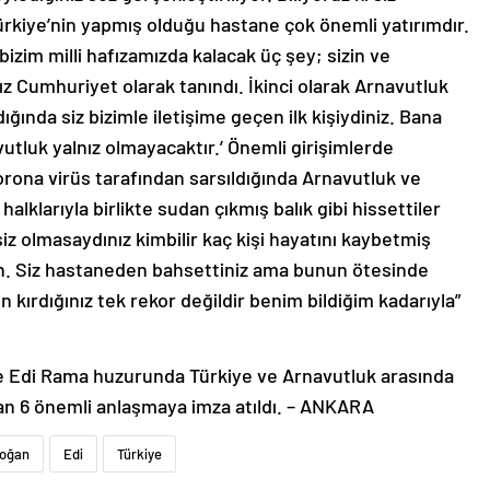
ürkiye’nin yapmış olduğu hastane çok önemli yatırımdır.
zim milli hafızamızda kalacak üç şey; sizin ve
Cumhuriyet olarak tanındı. İkinci olarak Arnavutluk
ığında siz bizimle iletişime geçen ilk kişiydiniz. Bana
vutluk yalnız olmayacaktır.’ Önemli girişimlerde
ona virüs tarafından sarsıldığında Arnavutluk ve
halklarıyla birlikte sudan çıkmış balık gibi hissettiler
iz olmasaydınız kimbilir kaç kişi hayatını kaybetmiş
çin. Siz hastaneden bahsettiniz ama bunun ötesinde
 kırdığınız tek rekor değildir benim bildiğim kadarıyla”
Edi Rama huzurunda Türkiye ve Arnavutluk arasında
ayan 6 önemli anlaşmaya imza atıldı. – ANKARA
doğan
Edi
Türkiye