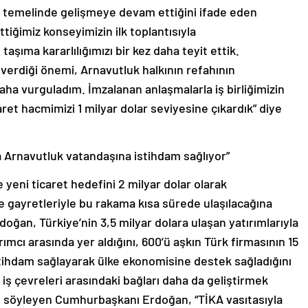
lık temelinde gelişmeye devam ettiğini ifade eden
iğimiz konseyimizin ilk toplantısıyla
aşıma kararlılığımızı bir kez daha teyit ettik.
verdiği önemi, Arnavutluk halkının refahının
daha vurguladım. İmzalanan anlaşmalarla iş birliğimizin
ret hacmimizi 1 milyar dolar seviyesine çıkardık” diye
la Arnavutluk vatandaşına istihdam sağlıyor”
yeni ticaret hedefini 2 milyar dolar olarak
de gayretleriyle bu rakama kısa sürede ulaşılacağına
ğan, Türkiye’nin 3,5 milyar dolara ulaşan yatırımlarıyla
ımcı arasında yer aldığını, 600’ü aşkın Türk firmasının 15
tihdam sağlayarak ülke ekonomisine destek sağladığını
ve iş çevreleri arasındaki bağları daha da geliştirmek
 söyleyen Cumhurbaşkanı Erdoğan, “TİKA vasıtasıyla