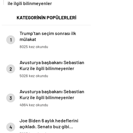
ile ilgili bilinmeyenler
KATEGORİNİN POPÜLERLERİ
Trump’tan seçim sonrası ilk
mülakat
1
8025 kez okundu
Avusturya başbakanı Sebastian
Kurz ile ilgili bilinmeyenler
2
5026 kez okundu
Avusturya başbakanı Sebastian
Kurz ile ilgili bilinmeyenler
3
4964 kez okundu
Joe Biden 6 aylık hedeflerini
açıkladı. Senato buz gibi…
4