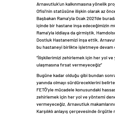
Arnavutluk’un kalkınmasına yönelik pro
Ofisi’nin statüsüne ilişkin olarak az ön
Başbakan Rama’yla Ocak 2021’de burada 
içinde bir hastane inşa edeceğimizin m
Rama’yla iddiaya da girmiştik. Hamdols
Dostluk Hastanemizi inşa ettik. Arnavu
bu hastaneyi birlikte işletmeye devam 
“İlişkilerimizi zehirlemek için her yol
ulaşmasına fırsat vermeyeceğiz”
Bugüne kadar olduğu gibi bundan sonra 
yanında olmayı sürdüreceklerini beli
FETÖ’yle mücadele konusundaki hassasiyet
zehirlemek için her yol ve yöntemi de
vermeyeceğiz. Arnavutluk makamlarının
Karşılıklı anlayış çerçevesinde örgütle