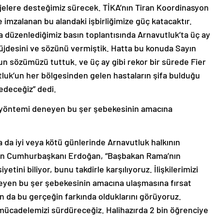
jelere desteğimiz sürecek. TİKA’nın Tiran Koordinasyon
ce imzalanan bu alandaki işbirliğimize güç katacaktır.
düzenlediğimiz basın toplantısında Arnavutluk’ta üç ay
üjdesini ve sözünü vermiştik. Hatta bu konuda Sayın
un sözümüzü tuttuk. ve üç ay gibi rekor bir sürede Fier
tluk’un her bölgesinden gelen hastaların şifa bulduğu
edeceğiz” dedi.
 ve yöntemi deneyen bu şer şebekesinin amacına
da iyi veya kötü günlerinde Arnavutluk halkının
rten Cumhurbaşkanı Erdoğan, “Başbakan Rama’nın
ini biliyor, bunu takdirle karşılıyoruz. İlişkilerimizi
neyen bu şer şebekesinin amacına ulaşmasına fırsat
 da bu gerçeğin farkında olduklarını görüyoruz.
 mücadelemizi sürdüreceğiz. Halihazırda 2 bin öğrenciye