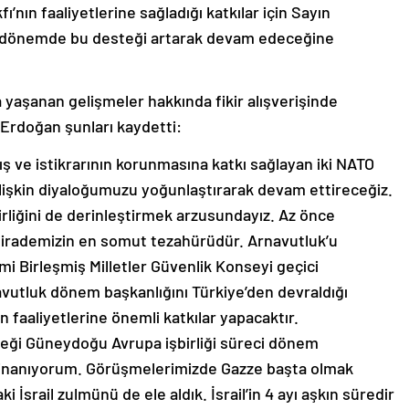
’nın faaliyetlerine sağladığı katkılar için Sayın
 dönemde bu desteği artarak devam edeceğine
aşanan gelişmeler hakkında fikir alışverişinde
Erdoğan şunları kaydetti:
ış ve istikrarının korunmasına katkı sağlayan iki NATO
 ilişkin diyaloğumuzu yoğunlaştırarak devam ettireceğiz.
irliğini de derinleştirmek arzusundayız. Az önce
 irademizin en somut tezahürüdür. Arnavutluk’u
 Birleşmiş Milletler Güvenlik Konseyi geçici
avutluk dönem başkanlığını Türkiye’den devraldığı
n faaliyetlerine önemli katkılar yapacaktır.
eği Güneydoğu Avrupa işbirliği süreci dönem
e inanıyorum. Görüşmelerimizde Gazze başta olmak
ki İsrail zulmünü de ele aldık. İsrail’in 4 ayı aşkın süredir