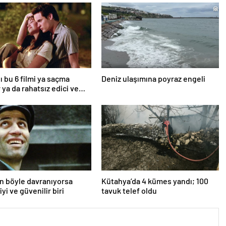
ı bu 6 filmi ya saçma
Deniz ulaşımına poyraz engeli
 ya da rahatsız edici ve
an böyle davranıyorsa
Kütahya’da 4 kümes yandı; 100
iyi ve güvenilir biri
tavuk telef oldu