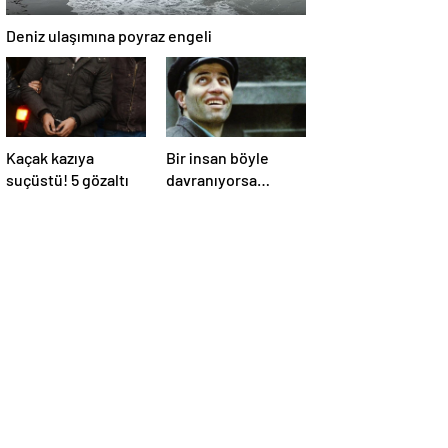
Deniz ulaşımına poyraz engeli
Kaçak kazıya
Bir insan böyle
suçüstü! 5 gözaltı
davranıyorsa
aslında iyi ve
güvenilir biri