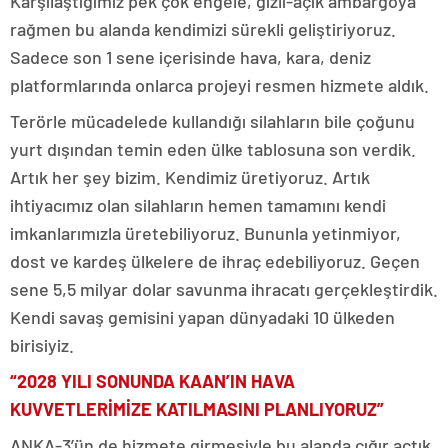
Karşılaştığımız pek çok engele, gizli-açık ambargoya
rağmen bu alanda kendimizi sürekli geliştiriyoruz.
Sadece son 1 sene içerisinde hava, kara, deniz
platformlarında onlarca projeyi resmen hizmete aldık.
Terörle mücadelede kullandığı silahların bile çoğunu
yurt dışından temin eden ülke tablosuna son verdik.
Artık her şey bizim. Kendimiz üretiyoruz. Artık
ihtiyacımız olan silahların hemen tamamını kendi
imkanlarımızla üretebiliyoruz. Bununla yetinmiyor,
dost ve kardeş ülkelere de ihraç edebiliyoruz. Geçen
sene 5,5 milyar dolar savunma ihracatı gerçekleştirdik.
Kendi savaş gemisini yapan dünyadaki 10 ülkeden
birisiyiz.
“2028 YILI SONUNDA KAAN’IN HAVA
KUVVETLERİMİZE KATILMASINI PLANLIYORUZ”
ANKA-3’ün de hizmete girmesiyle bu alanda çığır açtık,