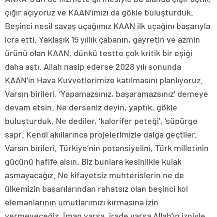
çığır açıyoruz ve KAAN’ımızı da gökle buluşturduk.
Beşinci nesil savaş uçağımız KAAN ilk uçağını başarıyla
icra etti. Yaklaşık 15 yıllık çabanın, gayretin ve azmin
ürünü olan KAAN, dünkü testte çok kritik bir eşiği
daha aştı. Allah nasip ederse 2028 yılı sonunda
KAAN’ın Hava Kuvvetlerimize katılmasını planlıyoruz.
Varsın birileri, ‘Yapamazsınız, başaramazsınız’ demeye
devam etsin. Ne derseniz deyin, yaptık, gökle
buluşturduk. Ne dediler, ‘kalorifer peteği’, ‘süpürge
sapı’. Kendi akıllarınca projelerimizle dalga geçtiler.
Varsın birileri, Türkiye’nin potansiyelini, Türk milletinin
gücünü hafife alsın. Biz bunlara kesinlikle kulak
asmayacağız. Ne kifayetsiz muhterislerin ne de
ülkemizin başarılarından rahatsız olan beşinci kol
elemanlarının umutlarımızı kırmasına izin
vermeyeceğiz. İman varsa, irade varsa Allah’ın izniyle