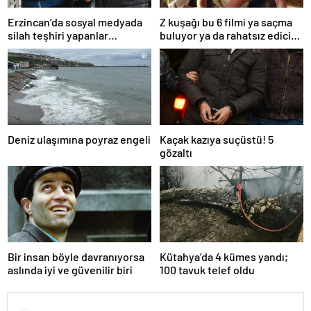
Erzincan’da sosyal medyada
Z kuşağı bu 6 filmi ya saçma
silah teşhiri yapanlar
buluyor ya da rahatsız edici
yakalandı
ve toksik!
Deniz ulaşımına poyraz engeli
Kaçak kazıya suçüstü! 5
gözaltı
Bir insan böyle davranıyorsa
Kütahya’da 4 kümes yandı;
aslında iyi ve güvenilir biri
100 tavuk telef oldu