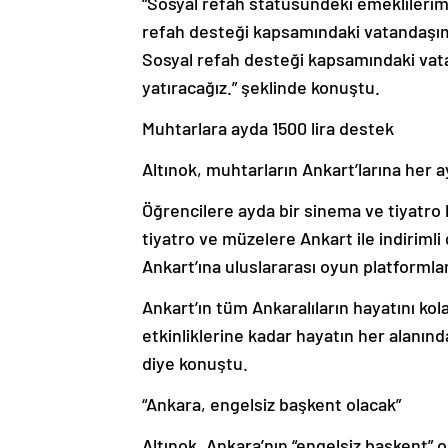
“Sosyal refah statüsündeki emeklilerimiz
refah desteği kapsamındaki vatandaşımızı
Sosyal refah desteği kapsamındaki vatan
yatıracağız.” şeklinde konuştu.
Muhtarlara ayda 1500 lira destek
Altınok, muhtarların Ankart’larına her ay 
Öğrencilere ayda bir sinema ve tiyatro 
tiyatro ve müzelere Ankart ile indirimli 
Ankart’ına uluslararası oyun platformla
Ankart’ın tüm Ankaralıların hayatını kol
etkinliklerine kadar hayatın her alanında
diye konuştu.
“Ankara, engelsiz başkent olacak”
Altınok, Ankara’nın “engelsiz başkent” 