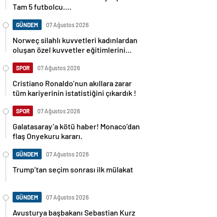
Tam 5 futbolcu….
GÜNDEM
07 Ağustos 2026
Norweç silahlı kuvvetleri kadınlardan
oluşan özel kuvvetler eğitimlerini
başlattı.
SPOR
07 Ağustos 2026
Cristiano Ronaldo’nun akıllara zarar
tüm kariyerinin istatistiğini çıkardık !
SPOR
07 Ağustos 2026
Galatasaray’a kötü haber! Monaco’dan
flaş Onyekuru kararı.
GÜNDEM
07 Ağustos 2026
Trump’tan seçim sonrası ilk mülakat
GÜNDEM
07 Ağustos 2026
Avusturya başbakanı Sebastian Kurz