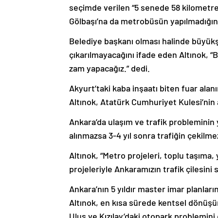
seçimde verilen “5 senede 58 kilometr
Gölbaşı’na da metrobüsün yapılmadığını 
Belediye başkanı olması halinde büyükş
çıkarılmayacağını ifade eden Altınok, “
zam yapacağız.” dedi.
Akyurt’taki kaba inşaatı biten fuar alanı
Altınok, Atatürk Cumhuriyet Kulesi’nin aç
Ankara’da ulaşım ve trafik probleminin 
alınmazsa 3-4 yıl sonra trafiğin çekilme
Altınok, “Metro projeleri, toplu taşıma,
projeleriyle Ankaramızın trafik çilesini
Ankara’nın 5 yıldır master imar planları
Altınok, en kısa sürede kentsel dönüşüm
Ulus ve Kızılay’daki otopark problemini 