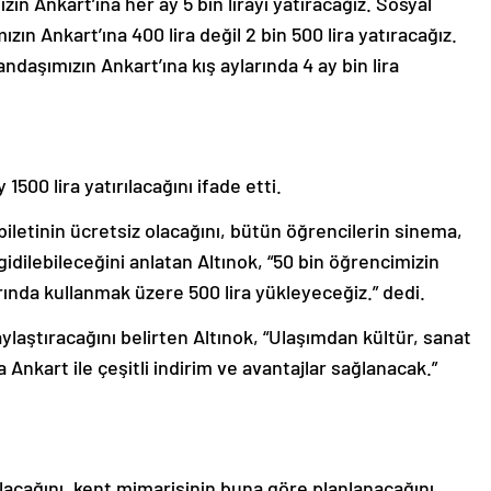
in Ankart’ına her ay 5 bin lirayı yatıracağız. Sosyal
n Ankart’ına 400 lira değil 2 bin 500 lira yatıracağız.
daşımızın Ankart’ına kış aylarında 4 ay bin lira
1500 lira yatırılacağını ifade etti.
biletinin ücretsiz olacağını, bütün öğrencilerin sinema,
gidilebileceğini anlatan Altınok, “50 bin öğrencimizin
rında kullanmak üzere 500 lira yükleyeceğiz.” dedi.
aylaştıracağını belirten Altınok, “Ulaşımdan kültür, sanat
 Ankart ile çeşitli indirim ve avantajlar sağlanacak.”
olacağını, kent mimarisinin buna göre planlanacağını