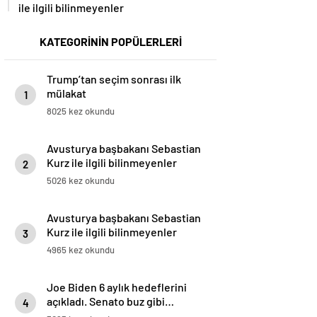
ile ilgili bilinmeyenler
KATEGORİNİN POPÜLERLERİ
Trump’tan seçim sonrası ilk
mülakat
1
8025 kez okundu
Avusturya başbakanı Sebastian
Kurz ile ilgili bilinmeyenler
2
5026 kez okundu
Avusturya başbakanı Sebastian
Kurz ile ilgili bilinmeyenler
3
4965 kez okundu
Joe Biden 6 aylık hedeflerini
açıkladı. Senato buz gibi…
4