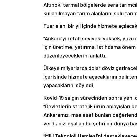
Altınok, termal bölgelerde sera tarımcıl
kullanılmayan tarım alanlarını sulu tarım
Fuar alanı bir yıl içinde hizmete açılaca
“Ankara’yı refah seviyesi yüksek, yüzü 
için üretime, yatırıma, istihdama önem v
düzenleyeceklerini anlattı.
Ülkeye milyarlarca dolar döviz getirecek,
içerisinde hizmete açacaklarını belirten
yapacaklarını söyledi.
Kovid-19 salgın sürecinden sonra yeni
“Devletlerin stratejik ürün anlayışları
Ankaramız, maalesef bunları değerlendi
verdi, biz inşallah bu şehri bir dünya b
“Milli Teknoloji Hamlesi’ni destekleyece