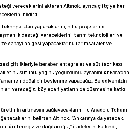
eği vereceklerini aktaran Altınok, ayrıca çiftçiye her
ceklerini bildirdi.
ım teknoparkları yapacaklarını, hibe projelerine
şmanlık desteği vereceklerini, tarım teknolojileri ve
nize sanayi bölgesi yapacaklarını, tarımsal alet ve
besi çiftlikleriyle beraber entegre et ve süt fabrikası
alı etini, sütünü, yağını, yoğurdunu, ayranını Ankara’dan
 Tamamen doğal bir beslenme yapacağız. Belediyemizin
nları vereceğiz, böylece fiyatların da düşmesine katkı
i, üretimin artmasını sağlayacaklarını, İç Anadolu Tohum
altacaklarını belirten Altınok, “Ankara’ya da yetecek,
nı üreteceğiz ve dağıtacağız.” ifadelerini kullandı.