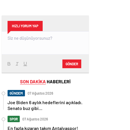
HIZLI YORUM YAP
GÖNDER
SON DAKİKA
HABERLERİ
GÜNDEM
07 Ağustos 2026
Joe Biden 6 aylık hedeflerini açıkladı.
Senato buz gibi…
SPOR
07 Ağustos 2026
En fazla kızaran takım Antalyaspor!