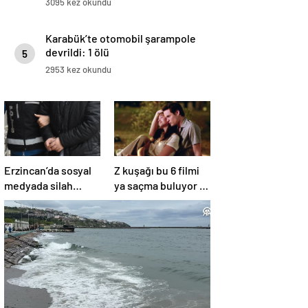
3095 kez okundu
Karabük’te otomobil şarampole
devrildi: 1 ölü
5
2953 kez okundu
Erzincan’da sosyal
Z kuşağı bu 6 filmi
medyada silah
ya saçma buluyor ya
teşhiri yapanlar
da rahatsız edici ve
yakalandı
toksik!