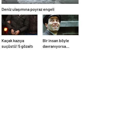
Deniz ulaşımına poyraz engeli
Kaçak kazıya
Bir insan böyle
suçüstü! 5 gözaltı
davranıyorsa
aslında iyi ve
güvenilir biri