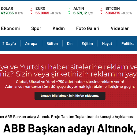
DOLAR
EURO
ALTIN
BITCOIN
47,7065
55,0069
6.571,12
3068375
0.17%
-0.02%
1,21
-0,80%
Ekonomi
Spor
Kadın
Foto Galeri
Videolar
3.Sayfa
Avrupa
Bülten
Din
Eğitim
Hayat
Politika
nın ABB Başkan adayı Altınok, Proje Tanıtım Toplantısı’nda konuştu Açıklaması
n ABB Başkan adayı Altınok,