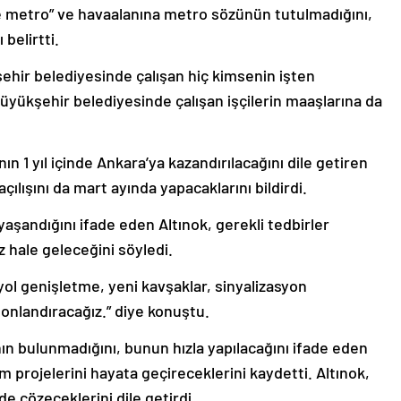
e metro” ve havaalanına metro sözünün tutulmadığını,
belirtti.
ehir belediyesinde çalışan hiç kimsenin işten
Büyükşehir belediyesinde çalışan işçilerin maaşlarına da
nın 1 yıl içinde Ankara’ya kazandırılacağını dile getiren
ılışını da mart ayında yapacaklarını bildirdi.
yaşandığını ifade eden Altınok, gerekli tedbirler
z hale geleceğini söyledi.
 yol genişletme, yeni kavşaklar, sinyalizasyon
 sonlandıracağız.” diye konuştu.
nın bulunmadığını, bunun hızla yapılacağını ifade eden
 projelerini hayata geçireceklerini kaydetti. Altınok,
de çözeceklerini dile getirdi.