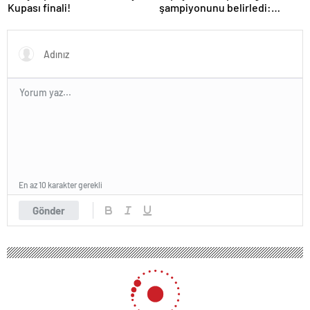
Kupası finali!
şampiyonunu belirledi:
Fenerbahçe ile Galatasaray
arasında inanılmaz final!
En az 10 karakter gerekli
Gönder