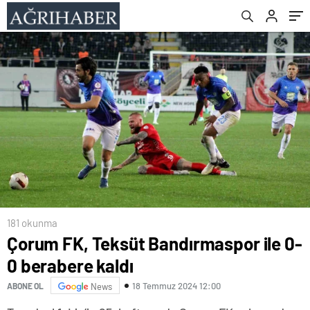
181 okunma
Çorum FK, Teksüt Bandırmaspor ile 0-
0 berabere kaldı
18 Temmuz 2024 12:00
ABONE OL
News