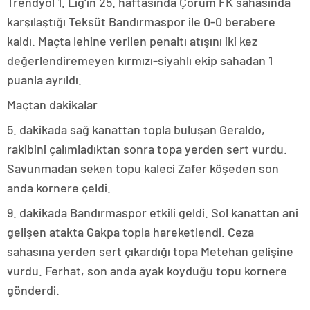
Trendyol 1. Lig’in 25. haftasında Çorum FK sahasında
karşılaştığı Teksüt Bandırmaspor ile 0-0 berabere
kaldı. Maçta lehine verilen penaltı atışını iki kez
değerlendiremeyen kırmızı-siyahlı ekip sahadan 1
puanla ayrıldı.
Maçtan dakikalar
5. dakikada sağ kanattan topla buluşan Geraldo,
rakibini çalımladıktan sonra topa yerden sert vurdu.
Savunmadan seken topu kaleci Zafer köşeden son
anda kornere çeldi.
9. dakikada Bandırmaspor etkili geldi. Sol kanattan ani
gelişen atakta Gakpa topla hareketlendi. Ceza
sahasına yerden sert çıkardığı topa Metehan gelişine
vurdu. Ferhat, son anda ayak koyduğu topu kornere
gönderdi.