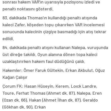
sonrası hakem VAR’ın uyarısıyla pozisyonu izledi ve
penaltı noktasını gösterdi.
83. dakikada Thomas’ın kullandığı penaltı atışında
kaleci Zafer, köşeden topu çıkarırken VAR incelemesi
sonucunda kalecinin çizgiye basmadığı için atış tekrar
edildi.
84. dakikada penaltı atışını kullanan Nalepa, vuruşunda
üst direğe takıldı. Oyun alanına dönen topa kaleci
uzaklaştırırken hakem faul düdüğünü çaldı.
Hakemler: Ömer Faruk Gültekin, Erkan Akbulut, Oğuz
Kağan Çalışır
Çorum FK: Hasan Hüseyin, Kerem, Loıck Landre,
Toure, Ferhat Thomas (Ahmet dk. 87), Nalepa, Eren
(Ozan dk. 66), Hakan (Ahmet İlhan dk. 87), Geraldo
(Gökhan dk. 90), Erkan