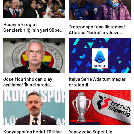
Hüseyin Eroğlu:
Trabzonspor’dan ilk temas!
Gençlerbirliği’nin yeri Süper
Atletico Madrid’in yıldızı
Lig’dir
gündemde
İtalya Serie A’da tüm maçlar
Jose Mourinho’dan olay
ertelendi!
açıklama! ‘İkinci sırada
bitireceğiz’
Konyaspor’da hedef Türkiye
Yapay zeka Süper Lig