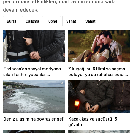
performans etkinlikleri, mart ayının sonuna kadar
devam edecek.
Bursa
Çalışma
Gong
Sanat
Sanatı
Erzincan’da sosyal medyada
Z kuşağı bu 6 filmi ya saçma
silah teşhiri yapanlar
buluyor ya da rahatsız edici
yakalandı
ve toksik!
Deniz ulaşımına poyraz engeli
Kaçak kazıya suçüstü! 5
gözaltı