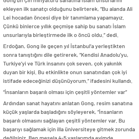
Gong’un Çin minyatürü sanatına İslam unsurlarını
ekleyen ilk sanatçı olduğunu belirterek, “Bu alanda Ali
Lei hocadan öncesi diye bir tanımlama yapamayız.
Çünkü binlerce yıllık geçmişe sahip bu sanatı İslam
unsurlarıyla birleştirmede ilk o öncü oldu.” dedi.
Erdoğan, Gong ile geçen yıl İstanbul’a yerleştikten
sonra tanıştığını dile getirerek, “Kendisi Anadolu’yu,
Turkiye’yi ve Türk insanını çok seven, çok yakınlık
duyan bir kişi. Bu etkinlikte onun sanatından çok iyi
istifade edeceğinizi düşünüyorum.” ifadesini kullandı.
“İnsanların başarılı olması için çeşitli yöntemler var”
Ardından sanat hayatını anlatan Gong, resim sanatına
küçük yaşlarda başladığını söyleyerek, “İnsanların
başarılı olmasını sağlayan çeşitli yöntemler var. Bu
başarıyı sağlamak için illa üniversiteye gitmek zorunda
değilsiniz. Ben mesela 4-5 yaşlarımda evimde,