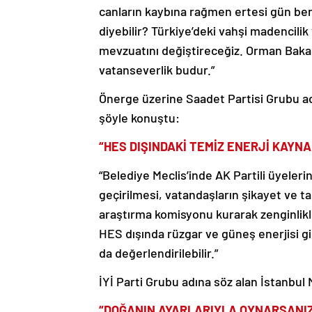
canların kaybına rağmen ertesi gün be
diyebilir? Türkiye’deki vahşi madencilik
mevzuatını değiştireceğiz. Orman Bakanl
vatanseverlik budur.”
Önerge üzerine Saadet Partisi Grubu ad
şöyle konuştu:
“HES DIŞINDAKİ TEMİZ ENERJİ KAYN
“Belediye Meclis’inde AK Partili üyelerin
geçirilmesi, vatandaşların şikayet ve t
araştırma komisyonu kurarak zenginlik
HES dışında rüzgar ve güneş enerjisi gi
da değerlendirilebilir.”
İYİ Parti Grubu adına söz alan İstanbul M
“DOĞANIN AYARLARIYLA OYNARSANIZ B