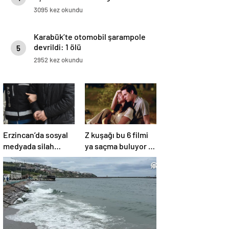
3095 kez okundu
Karabük’te otomobil şarampole
devrildi: 1 ölü
5
2952 kez okundu
Erzincan’da sosyal
Z kuşağı bu 6 filmi
medyada silah
ya saçma buluyor ya
teşhiri yapanlar
da rahatsız edici ve
yakalandı
toksik!