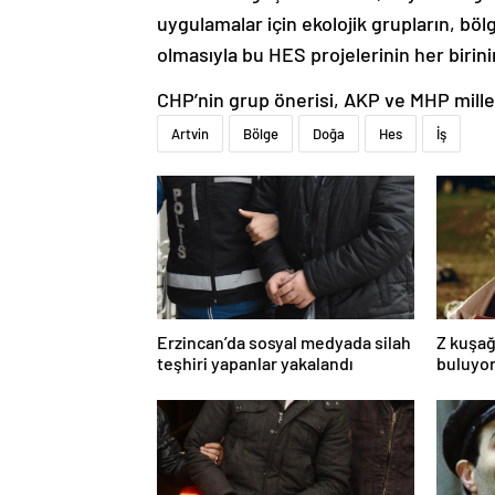
uygulamalar için ekolojik grupların, böl
olmasıyla bu HES projelerinin her birini
CHP’nin grup önerisi, AKP ve MHP milletv
Artvin
Bölge
Doğa
Hes
İş
Erzincan’da sosyal medyada silah
Z kuşağ
teşhiri yapanlar yakalandı
buluyor
toksik!