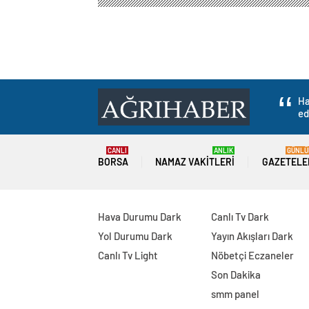
Ha
ed
CANLI
ANLIK
GÜNLÜ
BORSA
NAMAZ VAKITLERI
GAZETELE
Hava Durumu Dark
Canlı Tv Dark
Yol Durumu Dark
Yayın Akışları Dark
Canlı Tv Light
Nöbetçi Eczaneler
Son Dakika
smm panel