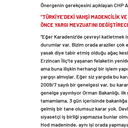
Önergenin gerekçesini açıklayan CHP Art
“TÜRKİYE’DEKİ VAHŞİ MADENCİLİK VE
ÖNCE YARGI MEVZUATINI DEĞİŞTİREC
“Eğer Karadeniz’de çevreyi katletmek ist
durumlar var. Bizim orada araziler çok e
yasak diye tabir etmiş olduğu ağaç kesi
Erzincan İliç’te yaşanan felaketin yenid
ama buna ilişkin herhangi bir işlem yap
yargıyı almışlar. Eğer siz yargıda bu kar
2009/7 sayılı bir genelgesi var, bu karar
genelge yayınlıyor Orman Bakanlığı, ilk
tamamlama, 3 gün içerisinde bakanlığa
gelmiş bir tane olumsuz karar yok. Devlet
siyasetçi iş birliği yapmazsa bunlar olma
Hod madeninde, aynı işi orada yapmaya 