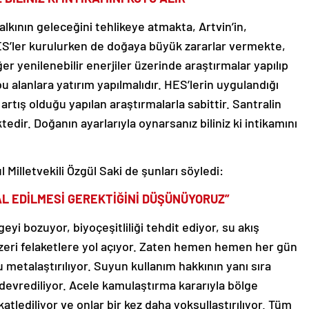
halkının geleceğini tehlikeye atmakta, Artvin’in,
HES’ler kurulurken de doğaya büyük zararlar vermekte,
r yenilenebilir enerjiler üzerinde araştırmalar yapılıp
bu alanlara yatırım yapılmalıdır. HES’lerin uygulandığı
tış olduğu yapılan araştırmalarla sabittir. Santralin
tedir. Doğanın ayarlarıyla oynarsanız biliniz ki intikamını
Milletvekili Özgül Saki de şunları söyledi:
AL EDİLMESİ GEREKTİĞİNİ DÜŞÜNÜYORUZ”
eyi bozuyor, biyoçeşitliliği tehdit ediyor, su akış
nzeri felaketlere yol açıyor. Zaten hemen hemen her gün
u metalaştırılıyor. Suyun kullanım hakkının yanı sıra
e devrediliyor. Acele kamulaştırma kararıyla bölge
 katlediliyor ve onlar bir kez daha yoksullaştırılıyor. Tüm