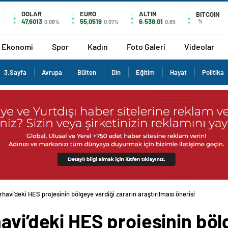
DOLAR
EURO
ALTIN
BITCOIN
47,6013
55,0519
6.538,01
%
0.06%
0.07%
0,65
Ekonomi
Spor
Kadın
Foto Galeri
Videolar
3.Sayfa
Avrupa
Bülten
Din
Eğitim
Hayat
Politika
rhavi’deki HES projesinin bölgeye verdiği zararın araştırılması önerisi
avi’deki HES projesinin böl