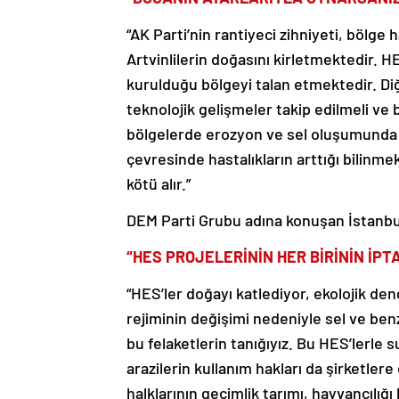
“AK Parti’nin rantiyeci zihniyeti, bölge 
Artvinlilerin doğasını kirletmektedir. 
kurulduğu bölgeyi talan etmektedir. Diğe
teknolojik gelişmeler takip edilmeli ve 
bölgelerde erozyon ve sel oluşumunda ar
çevresinde hastalıkların arttığı bilinmek
kötü alır.”
DEM Parti Grubu adına konuşan İstanbul 
“HES PROJELERİNİN HER BİRİNİN İPT
“HES’ler doğayı katlediyor, ekolojik deng
rejiminin değişimi nedeniyle sel ve be
bu felaketlerin tanığıyız. Bu HES’lerle s
arazilerin kullanım hakları da şirketler
halklarının geçimlik tarımı, hayvancılığı