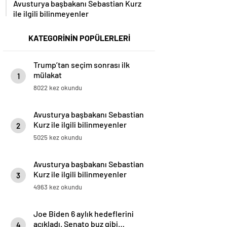
Avusturya başbakanı Sebastian Kurz
ile ilgili bilinmeyenler
KATEGORİNİN POPÜLERLERİ
Trump’tan seçim sonrası ilk
mülakat
1
8022 kez okundu
Avusturya başbakanı Sebastian
Kurz ile ilgili bilinmeyenler
2
5025 kez okundu
Avusturya başbakanı Sebastian
Kurz ile ilgili bilinmeyenler
3
4963 kez okundu
Joe Biden 6 aylık hedeflerini
açıkladı. Senato buz gibi…
4