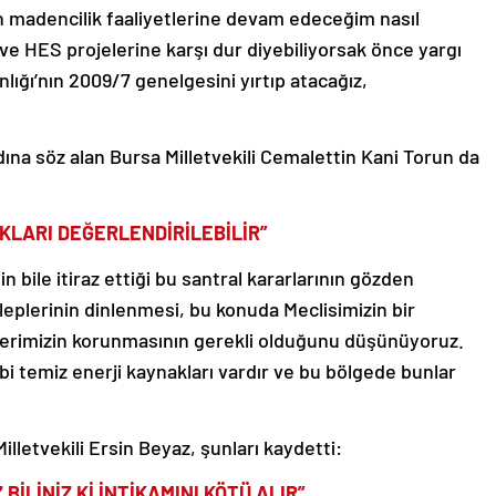
n madencilik faaliyetlerine devam edeceğim nasıl
 ve HES projelerine karşı dur diyebiliyorsak önce yargı
ığı’nın 2009/7 genelgesini yırtıp atacağız,
ına söz alan Bursa Milletvekili Cemalettin Kani Torun da
AKLARI DEĞERLENDİRİLEBİLİR”
in bile itiraz ettiği bu santral kararlarının gözden
aleplerinin dinlenmesi, bu konuda Meclisimizin bir
lerimizin korunmasının gerekli olduğunu düşünüyoruz.
bi temiz enerji kaynakları vardır ve bu bölgede bunlar
illetvekili Ersin Beyaz, şunları kaydetti:
İLİNİZ Kİ İNTİKAMINI KÖTÜ ALIR”