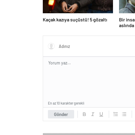
Kaçak kazıya suçüstü! 5 gözaltı
Bir ins
aslında 
En az 10 karakter gerekli
Gönder