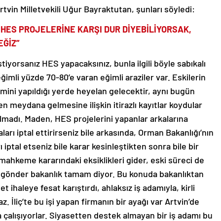
vin Milletvekili Uğur Bayraktutan, şunları söyledi:
 HES PROJELERİNE KARŞI DUR DİYEBİLİYORSAK,
EĞİZ”
iyorsanız HES yapacaksınız, bunla ilgili böyle sabıkalı
ğimli yüzde 70-80’e varan eğimli araziler var. Eskilerin
mini yapıldığı yerde heyelan gelecektir, aynı bugün
en meydana gelmesine ilişkin itirazlı kayıtlar koydular
ılmadı. Maden, HES projelerini yapanlar arkalarına
aları iptal ettirirseniz bile arkasında, Orman Bakanlığı’nın
ı iptal etseniz bile karar kesinleştikten sonra bile bir
 mahkeme kararındaki eksiklikleri gider, eski süreci de
 gönder bakanlık tamam diyor. Bu konuda bakanlıktan
 ihaleye fesat karıştırdı, ahlaksız iş adamıyla, kirli
z. İliç’te bu işi yapan firmanın bir ayağı var Artvin’de
çalışıyorlar. Siyasetten destek almayan bir iş adamı bu