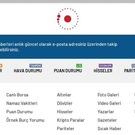
berleri anlık güncel olarak e-posta adresiniz üzerinden takip
ebilirsiniz.
K
TAHMİNİ
LİG
EKONOMİ
E
R
HAVA DURUMU
PUAN DURUMU
HISSELER
PARI
Canlı Borsa
Altınlar
Foto Galeri
Namaz Vakitleri
Dövizler
Video Galeri
Puan Durumu
Hisseler
Yazarlar
Örnek Burç Yorumu
Kripto Paralar
Gazeteler
Pariteler
Sıcak Haber