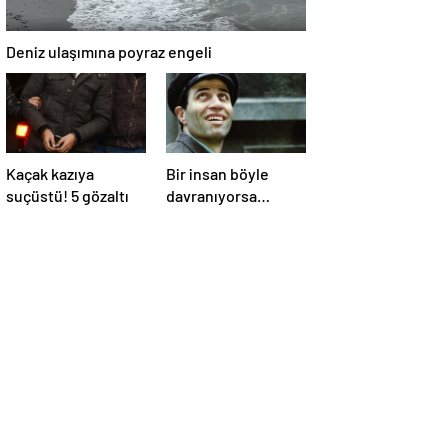
Deniz ulaşımına poyraz engeli
Kaçak kazıya
Bir insan böyle
suçüstü! 5 gözaltı
davranıyorsa
aslında iyi ve
güvenilir biri