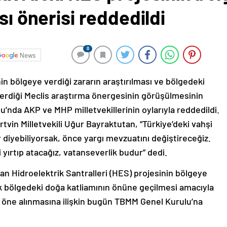
sı önerisi reddedildi
0
News
in bölgeye verdiği zararın araştırılması ve bölgedeki
verdiği Meclis araştırma önergesinin görüşülmesinin
’nda AKP ve MHP milletvekillerinin oylarıyla reddedildi.
vin Milletvekili Uğur Bayraktutan, “Türkiye’deki vahşi
 diyebiliyorsak, önce yargı mevzuatını değiştireceğiz.
yırtıp atacağız, vatanseverlik budur” dedi.
nan Hidroelektrik Santralleri (HES) projesinin bölgeye
rak bölgedeki doğa katliamının önüne geçilmesi amacıyla
n öne alınmasına ilişkin bugün TBMM Genel Kurulu’na