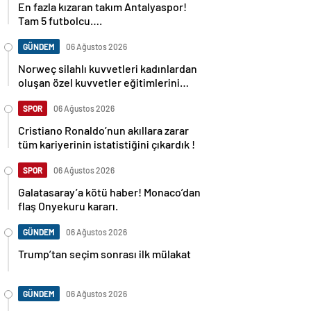
En fazla kızaran takım Antalyaspor!
Tam 5 futbolcu….
GÜNDEM
06 Ağustos 2026
Norweç silahlı kuvvetleri kadınlardan
oluşan özel kuvvetler eğitimlerini
başlattı.
SPOR
06 Ağustos 2026
Cristiano Ronaldo’nun akıllara zarar
tüm kariyerinin istatistiğini çıkardık !
SPOR
06 Ağustos 2026
Galatasaray’a kötü haber! Monaco’dan
flaş Onyekuru kararı.
GÜNDEM
06 Ağustos 2026
Trump’tan seçim sonrası ilk mülakat
GÜNDEM
06 Ağustos 2026