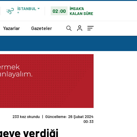
İMSAK'A
İSTANBUL
02:00
KALAN SÜRE
°
Yazarlar
Gazeteler
233 kez okundu
|
Güncelleme: 26 Şubat 2024
00:33
geye verdiği