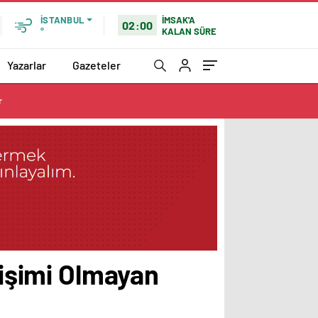
İMSAK'A
İSTANBUL
02:00
KALAN SÜRE
°
Yazarlar
Gazeteler
r
rişimi Olmayan