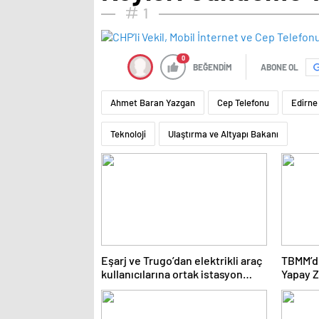
1
0
BEĞENDİM
ABONE OL
Ahmet Baran Yazgan
Cep Telefonu
Edirne
Teknoloji
Ulaştırma ve Altyapı Bakanı
Eşarj ve Trugo’dan elektrikli araç
TBMM’de
kullanıcılarına ortak istasyon
Yapay Z
erişimi