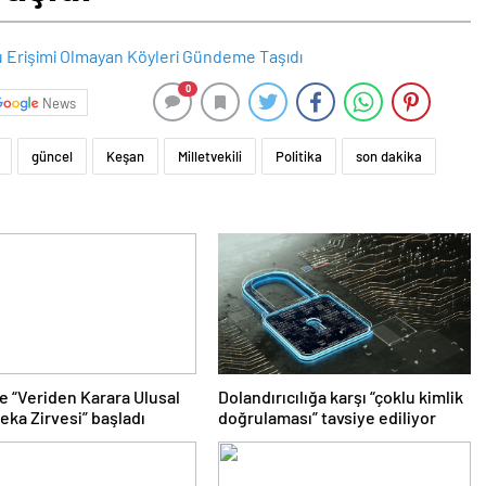
0
News
güncel
Keşan
Milletvekili
Politika
son dakika
 “Veriden Karara Ulusal
Dolandırıcılığa karşı “çoklu kimlik
eka Zirvesi” başladı
doğrulaması” tavsiye ediliyor