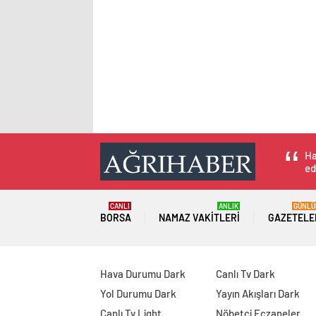
Ha
ed
CANLI
ANLIK
GÜNLÜ
BORSA
NAMAZ VAKITLERI
GAZETELE
Hava Durumu Dark
Canlı Tv Dark
Yol Durumu Dark
Yayın Akışları Dark
Canlı Tv Light
Nöbetçi Eczaneler