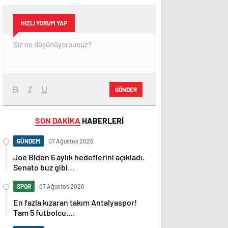
HIZLI YORUM YAP
GÖNDER
SON DAKİKA
HABERLERİ
GÜNDEM
07 Ağustos 2026
Joe Biden 6 aylık hedeflerini açıkladı.
Senato buz gibi…
SPOR
07 Ağustos 2026
En fazla kızaran takım Antalyaspor!
Tam 5 futbolcu….