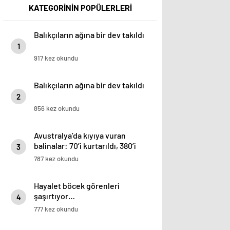
KATEGORİNİN POPÜLERLERİ
Balıkçıların ağına bir dev takıldı
1
917 kez okundu
Balıkçıların ağına bir dev takıldı
2
856 kez okundu
Avustralya’da kıyıya vuran
balinalar: 70’i kurtarıldı, 380’i
3
öldü
787 kez okundu
Hayalet böcek görenleri
şaşırtıyor…
4
777 kez okundu