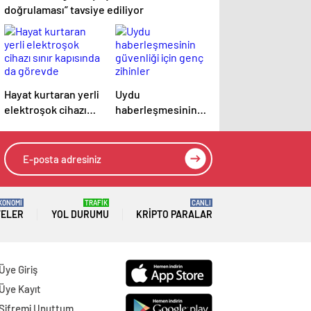
doğrulaması” tavsiye ediliyor
Hayat kurtaran yerli
Uydu
elektroşok cihazı
haberleşmesinin
sınır kapısında da
güvenliği için genç
görevde
zihinler
TEKNOFEST’te
yarışıyor
KONOMİ
TRAFİK
CANLI
TELER
YOL DURUMU
KRIPTO PARALAR
Üye Giriş
Üye Kayıt
Şifremi Unuttum