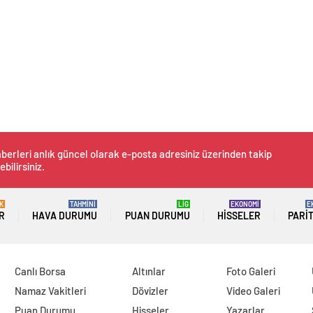
berleri anlık güncel olarak e-posta adresiniz üzerinden takip
ebilirsiniz.
K
TAHMİNİ
LİG
EKONOMİ
E
R
HAVA DURUMU
PUAN DURUMU
HISSELER
PARI
Canlı Borsa
Altınlar
Foto Galeri
Namaz Vakitleri
Dövizler
Video Galeri
Puan Durumu
Hisseler
Yazarlar