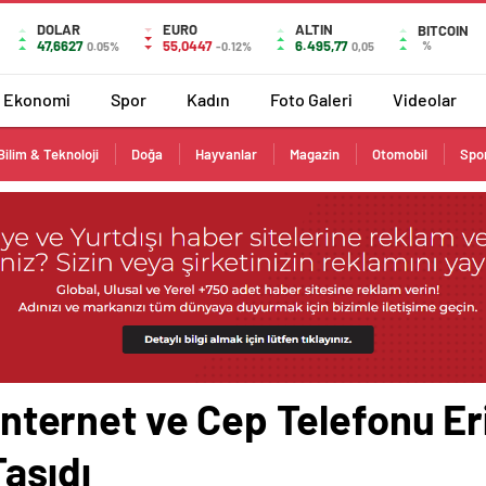
DOLAR
EURO
ALTIN
BITCOIN
47,6627
55,0447
6.495,77
%
0.05%
-0.12%
0,05
Ekonomi
Spor
Kadın
Foto Galeri
Videolar
Bilim & Teknoloji
Doğa
Hayvanlar
Magazin
Otomobil
Spo
l İnternet ve Cep Telefonu E
aşıdı