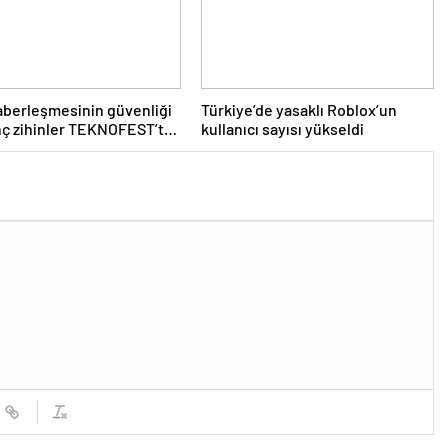
berleşmesinin güvenliği
Türkiye’de yasaklı Roblox’un
nç zihinler TEKNOFEST’te
kullanıcı sayısı yükseldi
or