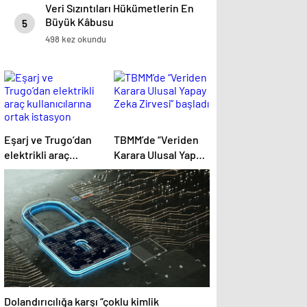
Veri Sızıntıları Hükümetlerin En
Büyük Kâbusu
5
498 kez okundu
Eşarj ve Trugo’dan
TBMM’de “Veriden
elektrikli araç
Karara Ulusal Yapay
kullanıcılarına ortak
Zeka Zirvesi”
istasyon erişimi
başladı
Dolandırıcılığa karşı “çoklu kimlik