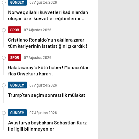
GÜNDEM
07 Ağustos 2026
Norweç silahlı kuvvetleri kadınlardan
oluşan özel kuvvetler eğitimlerini
başlattı.
SPOR
07 Ağustos 2026
Cristiano Ronaldo’nun akıllara zarar
tüm kariyerinin istatistiğini çıkardık !
SPOR
07 Ağustos 2026
Galatasaray’a kötü haber! Monaco’dan
flaş Onyekuru kararı.
GÜNDEM
07 Ağustos 2026
Trump’tan seçim sonrası ilk mülakat
GÜNDEM
07 Ağustos 2026
Avusturya başbakanı Sebastian Kurz
ile ilgili bilinmeyenler