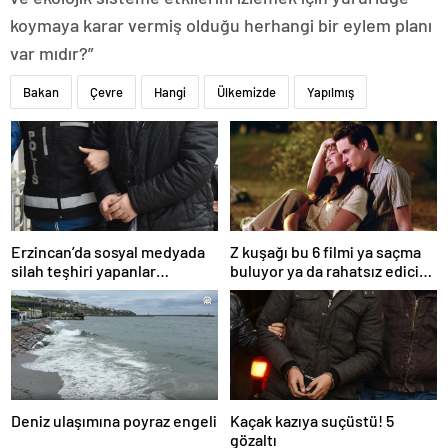
koymaya karar vermiş olduğu herhangi bir eylem planı
var mıdır?”
Bakan
Çevre
Hangi
Ülkemizde
Yapılmış
Erzincan’da sosyal medyada
Z kuşağı bu 6 filmi ya saçma
silah teşhiri yapanlar
buluyor ya da rahatsız edici
yakalandı
ve toksik!
Deniz ulaşımına poyraz engeli
Kaçak kazıya suçüstü! 5
gözaltı