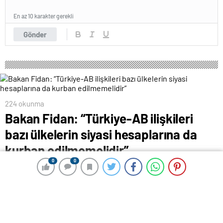
En az 10 karakter gerekli
Gönder
224 okunma
Bakan Fidan: “Türkiye-AB ilişkileri
bazı ülkelerin siyasi hesaplarına da
kurban edilmemelidir”
0
0
0
0
26 Şubat 2024 00:18
ABONE OL
News
Bakan Fidan: “Türkiye-AB ilişkileri bazı ülkelerin siyasi
hesaplarına da kurban edilmemelidir”
Bakan Fidan, Macaristan Dışişleri Bakanı Szijjarto ile