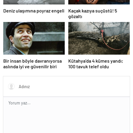
Deniz ulaşımına poyraz engeli
Kaçak kazıya suçüstü! 5
gözaltı
Bir insan böyle davranıyorsa
Kütahya’da 4 kümes yandı;
aslında iyi ve güvenilir biri
100 tavuk telef oldu