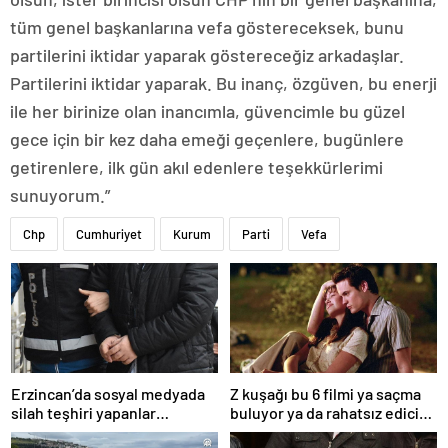
tüm genel başkanlarına vefa göstereceksek, bunu
partilerini iktidar yaparak göstereceğiz arkadaşlar.
Partilerini iktidar yaparak. Bu inanç, özgüven, bu enerji
ile her birinize olan inancımla, güvencimle bu güzel
gece için bir kez daha emeği geçenlere, bugünlere
getirenlere, ilk gün akıl edenlere teşekkürlerimi
sunuyorum.”
Chp
Cumhuriyet
Kurum
Parti
Vefa
Erzincan’da sosyal medyada
Z kuşağı bu 6 filmi ya saçma
silah teşhiri yapanlar
buluyor ya da rahatsız edici
yakalandı
ve toksik!