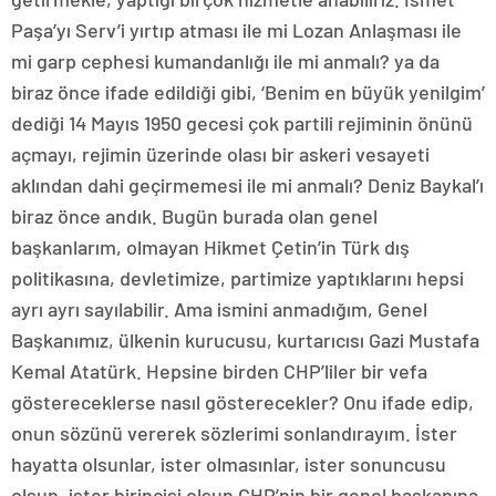
Paşa’yı Serv’i yırtıp atması ile mi Lozan Anlaşması ile
mi garp cephesi kumandanlığı ile mi anmalı? ya da
biraz önce ifade edildiği gibi, ‘Benim en büyük yenilgim’
dediği 14 Mayıs 1950 gecesi çok partili rejiminin önünü
açmayı, rejimin üzerinde olası bir askeri vesayeti
aklından dahi geçirmemesi ile mi anmalı? Deniz Baykal’ı
biraz önce andık. Bugün burada olan genel
başkanlarım, olmayan Hikmet Çetin’in Türk dış
politikasına, devletimize, partimize yaptıklarını hepsi
ayrı ayrı sayılabilir. Ama ismini anmadığım, Genel
Başkanımız, ülkenin kurucusu, kurtarıcısı Gazi Mustafa
Kemal Atatürk. Hepsine birden CHP’liler bir vefa
göstereceklerse nasıl gösterecekler? Onu ifade edip,
onun sözünü vererek sözlerimi sonlandırayım. İster
hayatta olsunlar, ister olmasınlar, ister sonuncusu
olsun, ister birincisi olsun CHP’nin bir genel başkanına,