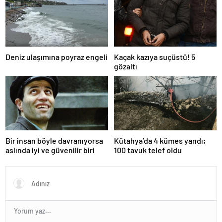
Deniz ulaşımına poyraz engeli
Kaçak kazıya suçüstü! 5
gözaltı
Bir insan böyle davranıyorsa
Kütahya’da 4 kümes yandı;
aslında iyi ve güvenilir biri
100 tavuk telef oldu