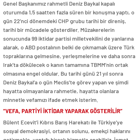
Genel Başkanımız rahmetli Deniz Baykal kapalı
oturumda 1,5 saatten fazla süren bir konuşma yaptı, o
gün 22’nci dönemdeki CHP grubu tarihi bir direniş,
tarihi bir mücadele gösterdiler. Müzakerelerin
sonucunda 99 iktidar partisi milletvekilini de yanlarına
alarak, o ABD postalının belki de çıkmamak üzere Türk
topraklarına gelmesine, yerleşmelerine ve daha sonra
Irak’ta dökülecek o kanın tamamına TBMM’nin ortak
olmasına engel oldular. Bu tarihi günü 21 yıl sonra
Deniz Baykal’a o gün Meclis’te görev yapan ve şimdi
hayatta olmayanlara rahmetle, hayatta olanlara
minnetle vefamızı ifade etmek isterim.
“VEFA, PARTİYİ İKTİDAR YAPARAK GÖSTERİLİR”
Bülent Ecevit’i Kıbrıs Barış Harekatı ile Türkiye’ye
sosyal demokrasiyi, ortanın solunu, emekçi haklarını
getirmekle, yaptığı birçok hizmetle anabiliriz. İsmet