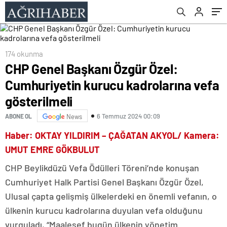
gösterilmeli
174 okunma
CHP Genel Başkanı Özgür Özel:
Cumhuriyetin kurucu kadrolarına vefa
gösterilmeli
6 Temmuz 2024 00:09
ABONE OL
News
Haber: OKTAY YILDIRIM – ÇAĞATAN AKYOL/ Kamera:
UMUT EMRE GÖKBULUT
CHP Beylikdüzü Vefa Ödülleri Töreni’nde konuşan
Cumhuriyet Halk Partisi Genel Başkanı Özgür Özel,
Ulusal çapta gelişmiş ülkelerdeki en önemli vefanın, o
ülkenin kurucu kadrolarına duyulan vefa olduğunu
vurguladı, “Maalesef bugün ülkenin yönetim