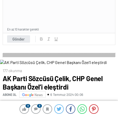
En az 10 karakter gerekli
Gönder
177 okunma
AK Parti Sözcüsü Çelik, CHP Genel
Başkanı Özel’i eleştirdi
6 Temmuz 2024 00:06
ABONE OL
News
AK Parti Genel Başkan Yardımcısı ve Parti Sözcüsü
0
0
0
0
Ömer Çelik, CHP Genel Başkanı Özgür Özel’i