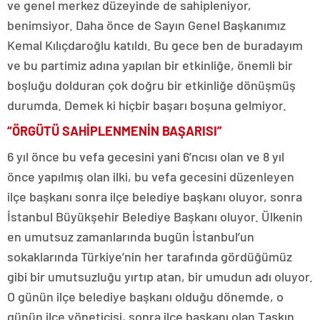
ve genel merkez düzeyinde de sahipleniyor,
benimsiyor. Daha önce de Sayın Genel Başkanımız
Kemal Kılıçdaroğlu katıldı. Bu gece ben de buradayım
ve bu partimiz adına yapılan bir etkinliğe, önemli bir
boşluğu dolduran çok doğru bir etkinliğe dönüşmüş
durumda. Demek ki hiçbir başarı boşuna gelmiyor.
“ÖRGÜTÜ SAHİPLENMENİN BAŞARISI”
6 yıl önce bu vefa gecesini yani 6’ncısı olan ve 8 yıl
önce yapılmış olan ilki, bu vefa gecesini düzenleyen
ilçe başkanı sonra ilçe belediye başkanı oluyor, sonra
İstanbul Büyükşehir Belediye Başkanı oluyor. Ülkenin
en umutsuz zamanlarında bugün İstanbul’un
sokaklarında Türkiye’nin her tarafında gördüğümüz
gibi bir umutsuzluğu yırtıp atan, bir umudun adı oluyor.
O günün ilçe belediye başkanı olduğu dönemde, o
günün ilçe yöneticisi, sonra ilçe başkanı olan Taşkın