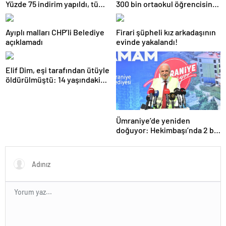
Yüzde 75 indirim yapıldı, tüm
300 bin ortaokul öğrencisini
ürünler kapış kapış gitti
yaz okullarında ağırlamak
Ayıplı malları CHP’li Belediye
Firari şüpheli kız arkadaşının
açıklamadı
evinde yakalandı!
Elif Dim, eşi tarafından ütüyle
öldürülmüştü: 14 yaşındaki
oğlu babasından şikayetçi
oldu!
Ümraniye’de yeniden
doğuyor: Hekimbaşı’nda 2 bin
500 kişinin yaşayacağı 619
konut