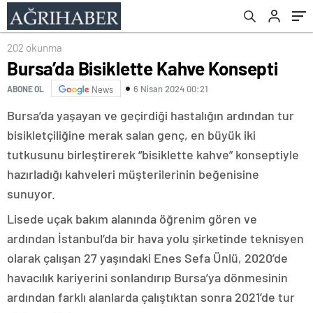
202 okunma
Bursa’da Bisiklette Kahve Konsepti
6 Nisan 2024 00:21
ABONE OL
News
Bursa’da yaşayan ve geçirdiği hastalığın ardından tur
bisikletçiliğine merak salan genç, en büyük iki
tutkusunu birleştirerek “bisiklette kahve” konseptiyle
hazırladığı kahveleri müşterilerinin beğenisine
sunuyor.
Lisede uçak bakım alanında öğrenim gören ve
ardından İstanbul’da bir hava yolu şirketinde teknisyen
olarak çalışan 27 yaşındaki Enes Sefa Ünlü, 2020’de
havacılık kariyerini sonlandırıp Bursa’ya dönmesinin
ardından farklı alanlarda çalıştıktan sonra 2021’de tur