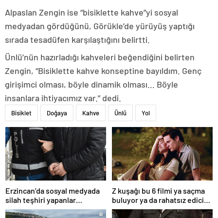
Alpaslan Zengin ise “bisiklette kahve”yi sosyal
medyadan gördüğünü, Görükle’de yürüyüş yaptığı
sırada tesadüfen karşılaştığını belirtti.
Ünlü’nün hazırladığı kahveleri beğendiğini belirten
Zengin, “Bisiklette kahve konseptine bayıldım. Genç
girişimci olması, böyle dinamik olması… Böyle
insanlara ihtiyacımız var.” dedi.
Bisiklet
Doğaya
Kahve
Ünlü
Yol
Erzincan’da sosyal medyada
Z kuşağı bu 6 filmi ya saçma
silah teşhiri yapanlar
buluyor ya da rahatsız edici
yakalandı
ve toksik!