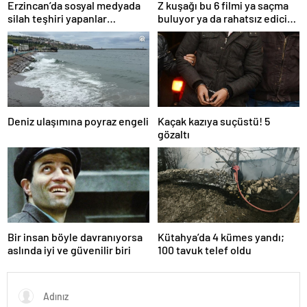
Erzincan’da sosyal medyada
Z kuşağı bu 6 filmi ya saçma
silah teşhiri yapanlar
buluyor ya da rahatsız edici
yakalandı
ve toksik!
Deniz ulaşımına poyraz engeli
Kaçak kazıya suçüstü! 5
gözaltı
Bir insan böyle davranıyorsa
Kütahya’da 4 kümes yandı;
aslında iyi ve güvenilir biri
100 tavuk telef oldu