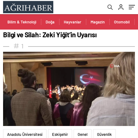
Bilim & Teknoloji
Doğa
Hayvanlar
Magazin
Otomobil
Bilgi ve Silah: Zeki Yiğit’in Uyarısı
1
Anadolu Üniversitesi
Eskişehir
Genel
Güvenlik