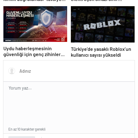
ediliyor
kapısında da görevde
Uydu haberleşmesinin
Türkiye’de yasaklı Roblox’un
güvenliği için genç zihinler
kullanıcı sayısı yükseldi
TEKNOFEST’te yarışıyor
En az 10 karakter gerekli