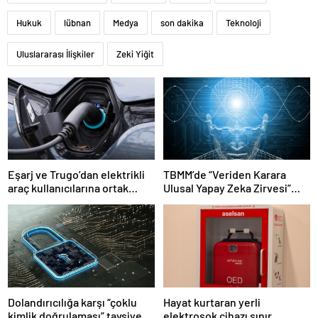
Hukuk
lübnan
Medya
son dakika
Teknoloji
Uluslararası İlişkiler
Zeki Yiğit
Eşarj ve Trugo’dan elektrikli
TBMM’de “Veriden Karara
araç kullanıcılarına ortak
Ulusal Yapay Zeka Zirvesi”
istasyon erişimi
başladı
Dolandırıcılığa karşı “çoklu
Hayat kurtaran yerli
kimlik doğrulaması” tavsiye
elektroşok cihazı sınır