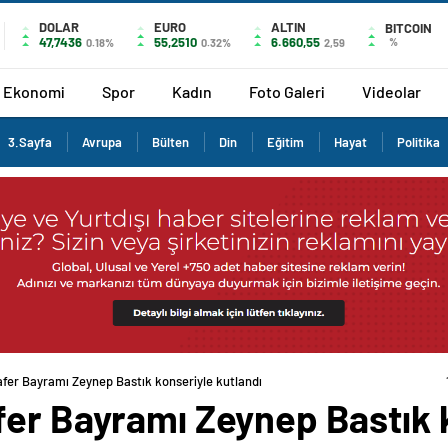
DOLAR
EURO
ALTIN
BITCOIN
47,7436
55,2510
6.660,55
%
0.18%
0.32%
2,59
Ekonomi
Spor
Kadın
Foto Galeri
Videolar
3.Sayfa
Avrupa
Bülten
Din
Eğitim
Hayat
Politika
afer Bayramı Zeynep Bastık konseriyle kutlandı
fer Bayramı Zeynep Bastık k