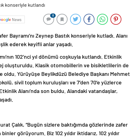
0
News
r Bayramı’nı Zeynep Bastık konseriyle kutladı. Alanı
lik ederek keyifli anlar yaşadı.
ı’nın 102’nci yıl dönümü coşkuyla kutlandı. Etkinlik
 oluşturuldu. Klasik otomobillerin ve bisikletlilerin de
ahne oldu. Yürüyüşe Beylikdüzü Belediye Başkanı Mehmet
okolü, sivil toplum kuruluşları ve 7’den 70’e yüzlerce
tkinlik Alanı’nda son buldu. Alandaki vatandaşlar,
aşadı.
at Çalık, “Bugün sizlere baktığımda gözlerinde zafer
binler görüyorum. Biz 102 yıldır iktidarız, 102 yıldır