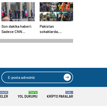
Son dakika haberi:
Pakistan
Sadece CNN
sokaklarda,
TÜRK’te: Şara
Hindistan
Elize’de! Suriye
tatbikatta: “Ateşle
Lideri, Macron ile
oynuyor”
görüşüyor
KONOMİ
TRAFİK
CANLI
TELER
YOL DURUMU
KRIPTO PARALAR