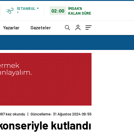
İMSAK'A
İSTANBUL
02:00
KALAN SÜRE
°
Yazarlar
Gazeteler
167 kez okundu
|
Güncelleme: 31 Ağustos 2024 09:55
onseriyle kutlandı