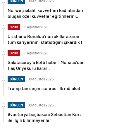
GÜNDEM
08 Ağustos 2026
Norweç silahlı kuvvetleri kadınlardan
oluşan özel kuvvetler eğitimlerini
başlattı.
SPOR
08 Ağustos 2026
Cristiano Ronaldo’nun akıllara zarar
tüm kariyerinin istatistiğini çıkardık !
SPOR
08 Ağustos 2026
Galatasaray’a kötü haber! Monaco’dan
flaş Onyekuru kararı.
GÜNDEM
08 Ağustos 2026
Trump’tan seçim sonrası ilk mülakat
GÜNDEM
08 Ağustos 2026
Avusturya başbakanı Sebastian Kurz
ile ilgili bilinmeyenler