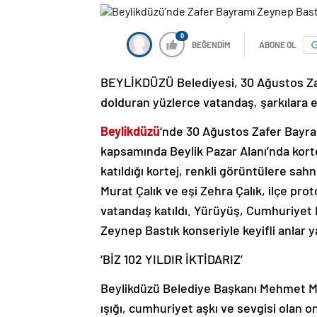
0
BEĞENDİM
ABONE OL
BEYLİKDÜZÜ Belediyesi, 30 Ağustos Zafe
dolduran yüzlerce vatandaş, şarkılara eş
Beylikdüzü
‘nde 30 Ağustos Zafer Bayram
kapsamında Beylik Pazar Alanı’nda kortej
katıldığı kortej, renkli görüntülere s
Murat Çalık ve eşi Zehra Çalık, ilçe prot
vatandaş katıldı. Yürüyüş, Cumhuriyet E
Zeynep Bastık konseriyle keyifli anlar y
‘BİZ 102 YILDIR İKTİDARIZ’
Beylikdüzü Belediye Başkanı Mehmet Mur
ışığı, cumhuriyet aşkı ve sevgisi olan on 