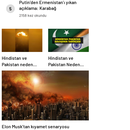
Putin’den Ermenistan’ı yıkan
açıklama: Karabağ
5
Azerbaycan’ın ayrılmaz bir
2158 kez okundu
parçasıdır!
Hindistan ve
Hindistan ve
Pakistan neden
Pakistan Neden
savaşıyor?
Savaşıyor? Keşmir
Sorunu Nedir?
Neden Savaş
Başladı? İşte
Hindistan Pakistan
Savaşının Tarihçesi!
Elon Musk’tan kıyamet senaryosu