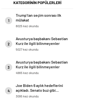
KATEGORİNİN POPÜLERLERİ
Trump’tan seçim sonrası ilk
mülakat
1
8025 kez okundu
Avusturya başbakanı Sebastian
Kurz ile ilgili bilinmeyenler
2
5027 kez okundu
Avusturya başbakanı Sebastian
Kurz ile ilgili bilinmeyenler
3
4965 kez okundu
Joe Biden 6 aylık hedeflerini
açıkladı. Senato buz gibi…
4
3095 kez okundu