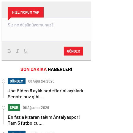
HIZLI YORUM YAP
GÖNDER
SON DAKİKA
HABERLERİ
GÜNDEM
08 Ağustos 2026
Joe Biden 6 aylık hedeflerini açıkladı.
Senato buz gibi…
SPOR
08 Ağustos 2026
En fazla kızaran takım Antalyaspor!
Tam 5 futbolcu….