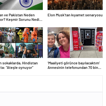
an ve Pakistan Neden
Elon Musk’tan kıyamet senaryosu
or? Keşmir Sorunu Nedir?
avaş Başladı? İşte
an Pakistan Savaşının
si!
n sokaklarda, Hindistan
‘Maaliyeti görünce bayılacaktım’
tta: “Ateşle oynuyor”
Annesinin telefonundan 70 bin
tane lolipop aldı