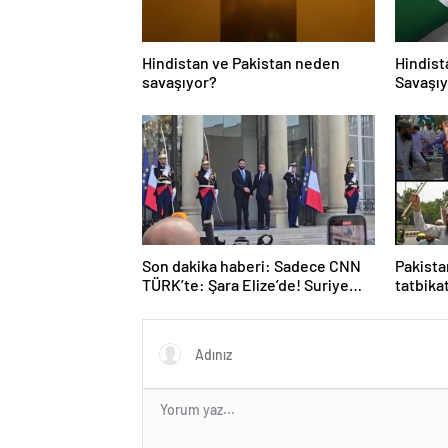
Hindistan ve Pakistan neden
Hindist
savaşıyor?
Savaşıy
Neden S
Hindist
Tarihçe
Son dakika haberi: Sadece CNN
Pakista
TÜRK’te: Şara Elize’de! Suriye
tatbika
Lideri, Macron ile görüşüyor