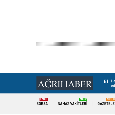
Ha
ed
CANLI
ANLIK
GÜNLÜ
BORSA
NAMAZ VAKITLERI
GAZETELE