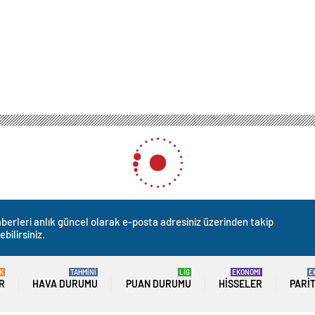
berleri anlık güncel olarak e-posta adresiniz üzerinden takip
ebilirsiniz.
K
TAHMİNİ
LİG
EKONOMİ
E
R
HAVA DURUMU
PUAN DURUMU
HISSELER
PARI