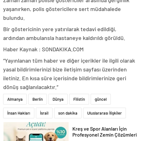
Zaman zaman polisle göstericiler arasında gerginlik
yaşanırken, polis göstericilere sert müdahalede
bulundu.
Bir göstericinin yere yatırılarak tedavi edildiği,
ardından ambulansla hastaneye kaldırıldı görüldü.
Haber Kaynak : SONDAKIKA.COM
“Yayınlanan tüm haber ve diğer içerikler ile ilgili olarak
yasal bildirimlerinizi bize iletişim sayfası üzerinden
iletiniz. En kısa süre içerisinde bildirimlerinize geri
dönüş sağlanılacaktır.”
Almanya
Berlin
Dünya
Filistin
güncel
İnsan Hakları
İsrail
son dakika
Uluslararası İlişkiler
Kreş ve Spor Alanları İçin
Profesyonel Zemin Çözümleri