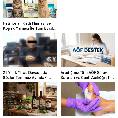
Petmona : Kedi Maması ve
Köpek Maması İle Tüm Evcil
Hayvan Ürünleri
25 Yıllık Miras Davasında
Aradığınız Tüm AÖF Sınav
Gözler Temmuz Ayındaki
Soruları ve Canlı Açıköğretim
Karar Duruşmasına Çevrildi
Forumu Burada