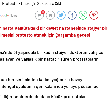
0
News
n hafta Kalküta’daki bir devlet hastanesinde stajyer bir
lmesini protesto etmek için Çarşamba gecesi
i’nde 31 yaşındaki bir kadın stajyer doktorun vahşice
şlayan ve yaklaşık bir haftadır süren protestoların
mun her kesiminden kadın, yağmurlu havayı
Bengal eyaletinin geri kalanında yürüyüş düzenledi.
i diğer şehirlerde de daha küçük protestolar