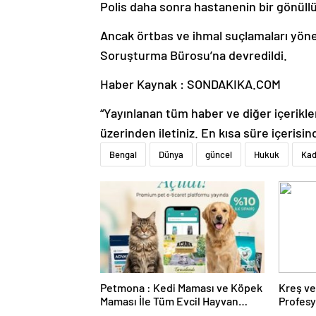
Polis daha sonra hastanenin bir gönüllü 
Ancak örtbas ve ihmal suçlamaları yönel
Soruşturma Bürosu’na devredildi.
Haber Kaynak : SONDAKIKA.COM
“Yayınlanan tüm haber ve diğer içerikler i
üzerinden iletiniz. En kısa süre içerisin
Bengal
Dünya
güncel
Hukuk
Kad
Petmona : Kedi Maması ve Köpek
Kreş ve
Maması İle Tüm Evcil Hayvan
Profes
Ürünleri