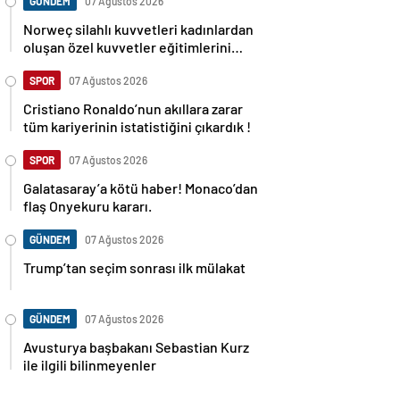
GÜNDEM
07 Ağustos 2026
Norweç silahlı kuvvetleri kadınlardan
oluşan özel kuvvetler eğitimlerini
başlattı.
SPOR
07 Ağustos 2026
Cristiano Ronaldo’nun akıllara zarar
tüm kariyerinin istatistiğini çıkardık !
SPOR
07 Ağustos 2026
Galatasaray’a kötü haber! Monaco’dan
flaş Onyekuru kararı.
GÜNDEM
07 Ağustos 2026
Trump’tan seçim sonrası ilk mülakat
GÜNDEM
07 Ağustos 2026
Avusturya başbakanı Sebastian Kurz
ile ilgili bilinmeyenler