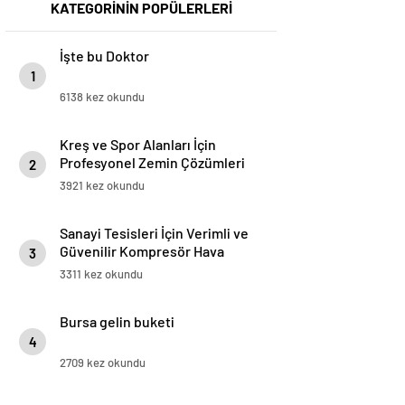
KATEGORİNİN POPÜLERLERİ
İşte bu Doktor
1
6138 kez okundu
Kreş ve Spor Alanları İçin
Profesyonel Zemin Çözümleri
2
3921 kez okundu
Sanayi Tesisleri İçin Verimli ve
Güvenilir Kompresör Hava
3
Kurutucu Sistemleri
3311 kez okundu
Bursa gelin buketi
4
2709 kez okundu