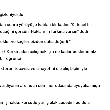
 gizleniyordu.
ndan sonra yürüyüşe katılan bir kadın, “Kitlesel bir
ceğini görsün. Haklarının farkına varsın” dedi.
İnekler ve keçiler bizden daha değerli.”
ğiz? Korkmadan çalışmak için ne kadar beklememiz
bir öğrenci.
oktorun tecavüz ve cinayetini ele alış biçimiyle
 vardiyanın ardından seminer odasında uyuyakalmıştı
nmış halde, kürsüde yarı çıplak cesedini buldular.