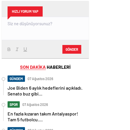
HIZLI YORUM YAP
GÖNDER
SON DAKİKA
HABERLERİ
GÜNDEM
07 Ağustos 2026
Joe Biden 6 aylık hedeflerini açıkladı.
Senato buz gibi…
SPOR
07 Ağustos 2026
En fazla kızaran takım Antalyaspor!
Tam 5 futbolcu….