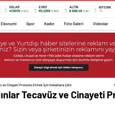
DOLAR
EURO
ALTIN
BITCOIN
47,6976
55,2258
6.666,48
%
0.14%
0.36%
2,68
Ekonomi
Spor
Kadın
Foto Galeri
Videolar
z ve Cinayeti Protesto Etmek İçin Sokaklara Çıktı
ınlar Tecavüz ve Cinayeti P