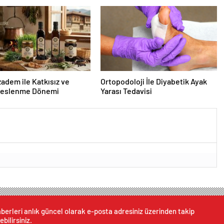
dem ile Katkısız ve
Ortopodoloji İle Diyabetik Ayak
Beslenme Dönemi
Yarası Tedavisi
berleri anlık güncel olarak e-posta adresiniz üzerinden takip
ebilirsiniz.