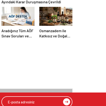
Ayındaki Karar Duruşmasına Çevrildi
Aradığınız Tüm AÖF
Osmanzadem ile
Sınav Soruları ve
Katkısız ve Doğal
Canlı Açıköğretim
Beslenme Dönemi
Forumu Burada