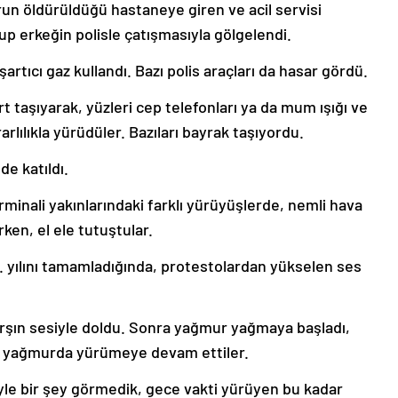
orun öldürüldüğü hastaneye giren ve acil servisi
up erkeğin polisle çatışmasıyla gölgelendi.
şartıcı gaz kullandı. Bazı polis araçları da hasar gördü.
t taşıyarak, yüzleri cep telefonları ya da mum ışığı ve
arlılıkla yürüdüler. Bazıları bayrak taşıyordu.
e katıldı.
rminali yakınlarındaki farklı yürüyüşlerde, nemli hava
rken, el ele tutuştular.
7. yılını tamamladığında, protestolardan yükselen ses
rşın sesiyle doldu. Sonra yağmur yağmaya başladı,
k yağmurda yürümeye devam ettiler.
yle bir şey görmedik, gece vakti yürüyen bu kadar