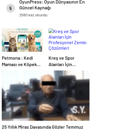
OyunPress: Oyun Dünyasının En
Güncel Kaynağı
5
2580 kez okundu
Petmona : Kedi
Kreş ve Spor
Maması ve Köpek
Alanları İçin
Maması İle Tüm
Profesyonel Zemin
Evcil Hayvan
Çözümleri
Ürünleri
25 Yıllık Miras Davasında Gözler Temmuz