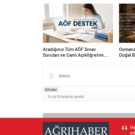
Aradığınız Tüm AÖF Sınav
Osmanza
Soruları ve Canlı Açıköğretim
Doğal 
Forumu Burada
Gönder
En az 10 karakter gerekli
Ha
ed