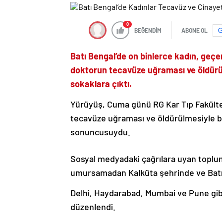
0
BEĞENDİM
ABONE OL
Batı Bengal’de on binlerce kadın, geçe
doktorun tecavüze uğraması ve öldürü
sokaklara çıktı.
Yürüyüş, Cuma günü RG Kar Tıp Fakültes
tecavüze uğraması ve öldürülmesiyle ba
sonuncusuydu.
Sosyal medyadaki çağrılara uyan toplu
umursamadan Kalküta şehrinde ve Batı 
Delhi, Haydarabad, Mumbai ve Pune gib
düzenlendi.