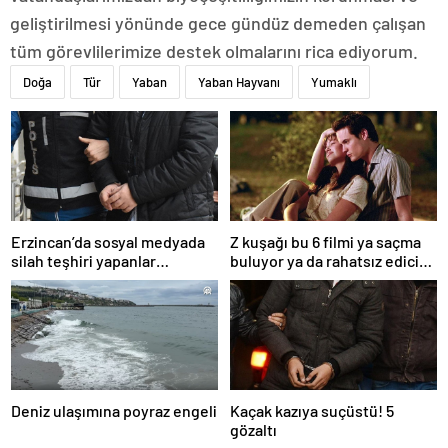
geliştirilmesi yönünde gece gündüz demeden çalışan
tüm görevlilerimize destek olmalarını rica ediyorum.
Doğa
Tür
Yaban
Yaban Hayvanı
Yumaklı
Erzincan’da sosyal medyada
Z kuşağı bu 6 filmi ya saçma
silah teşhiri yapanlar
buluyor ya da rahatsız edici
yakalandı
ve toksik!
Deniz ulaşımına poyraz engeli
Kaçak kazıya suçüstü! 5
gözaltı