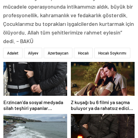
mücadele operasyonunda intikamımızı aldık, büyük bir
profesyonellik, kahramanlık ve fedakarlık gösterdik.
Çocuklarımız bu toprakları işgalcilerden kurtarmak için
ölüyordu. Allah tüm şehitlerimize rahmet eylesin”
dedi. – BAKÜ
Adalet
Aliyev
Azerbaycan
Hocalı
Hocalı Soykırımı
Erzincan’da sosyal medyada
Z kuşağı bu 6 filmi ya saçma
silah teşhiri yapanlar
buluyor ya da rahatsız edici
yakalandı
ve toksik!