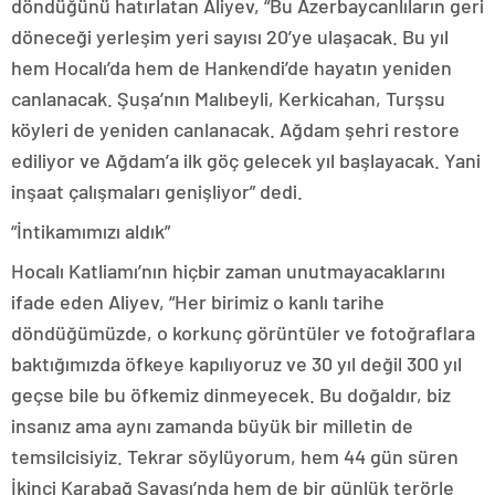
döndüğünü hatırlatan Aliyev, “Bu Azerbaycanlıların geri
döneceği yerleşim yeri sayısı 20’ye ulaşacak. Bu yıl
hem Hocalı’da hem de Hankendi’de hayatın yeniden
canlanacak. Şuşa’nın Malıbeyli, Kerkicahan, Turşsu
köyleri de yeniden canlanacak. Ağdam şehri restore
ediliyor ve Ağdam’a ilk göç gelecek yıl başlayacak. Yani
inşaat çalışmaları genişliyor” dedi.
“İntikamımızı aldık”
Hocalı Katliamı’nın hiçbir zaman unutmayacaklarını
ifade eden Aliyev, “Her birimiz o kanlı tarihe
döndüğümüzde, o korkunç görüntüler ve fotoğraflara
baktığımızda öfkeye kapılıyoruz ve 30 yıl değil 300 yıl
geçse bile bu öfkemiz dinmeyecek. Bu doğaldır, biz
insanız ama aynı zamanda büyük bir milletin de
temsilcisiyiz. Tekrar söylüyorum, hem 44 gün süren
İkinci Karabağ Savaşı’nda hem de bir günlük terörle