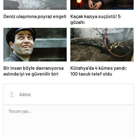
Deniz ulaşımına poyraz engeli
Kaçak kazıya suçüstü! 5
gözaltı
Bir insan böyle davranıyorsa
Kütahya’da 4 kümes yandı;
aslında iyi ve güvenilir biri
100 tavuk telef oldu