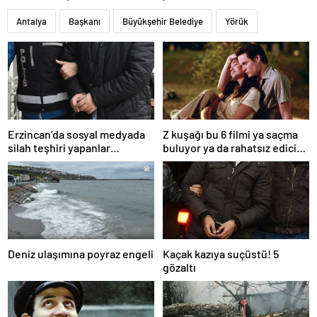
Antalya
Başkanı
Büyükşehir Belediye
Yörük
Erzincan’da sosyal medyada
Z kuşağı bu 6 filmi ya saçma
silah teşhiri yapanlar
buluyor ya da rahatsız edici
yakalandı
ve toksik!
Deniz ulaşımına poyraz engeli
Kaçak kazıya suçüstü! 5
gözaltı