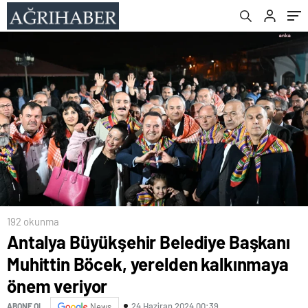
veriyor
192 okunma
Antalya Büyükşehir Belediye Başkanı
Muhittin Böcek, yerelden kalkınmaya
önem veriyor
24 Haziran 2024 00:39
ABONE OL
News