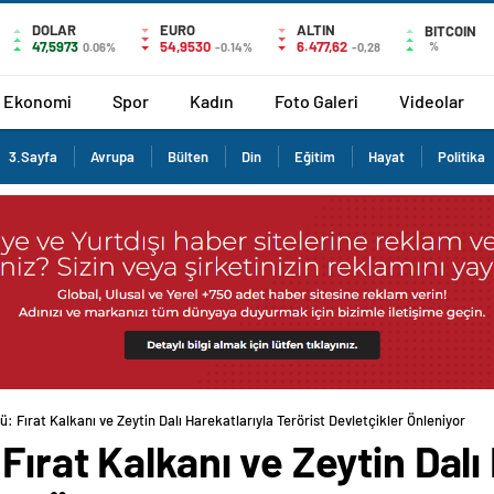
DOLAR
EURO
ALTIN
BITCOIN
47,5973
54,9530
6.477,62
%
0.06%
-0.14%
-0,28
Ekonomi
Spor
Kadın
Foto Galeri
Videolar
3.Sayfa
Avrupa
Bülten
Din
Eğitim
Hayat
Politika
: Fırat Kalkanı ve Zeytin Dalı Harekatlarıyla Terörist Devletçikler Önleniyor
ırat Kalkanı ve Zeytin Dalı