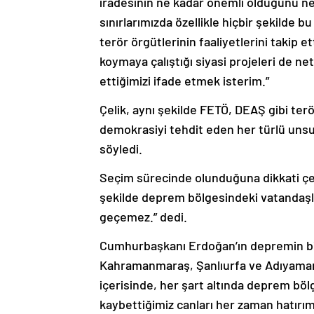
iradesinin ne kadar önemli olduğunu net
sınırlarımızda özellikle hiçbir şekilde
terör örgütlerinin faaliyetlerini takip e
koymaya çalıştığı siyasi projeleri de 
ettiğimizi ifade etmek isterim.”
Çelik, aynı şekilde FETÖ, DEAŞ gibi terör
demokrasiyi tehdit eden her türlü unsur
söyledi.
Seçim sürecinde olunduğuna dikkati çe
şekilde deprem bölgesindeki vatandaşl
geçemez.” dedi.
Cumhurbaşkanı Erdoğan’ın depremin bi
Kahramanmaraş, Şanlıurfa ve Adıyaman’ı
içerisinde, her şart altında deprem bö
kaybettiğimiz canları her zaman hatırı