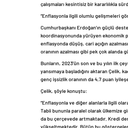
çalışmaları kesintisiz bir kararlılıkla s
“Enflasyonla ilgili olumlu gelişmeleri
Cumhurbaşkanı Erdoğan’ın güçlü deste
koordinasyonunda yürüyen ekonomik pro
enflasyonda düşüş, cari açığın azalması,
oranının azalması gibi pek çok alanda g
Bunların, 2023’ün son ve bu yılın ilk ç
yansımaya başladığını aktaran Çelik, kad
genç işsizlik oranının da 4,7 puan iyileşe
Çelik, şöyle konuştu:
“Enflasyonla ve diğer alanlarla ilgili 
Tabii bununla paralel olarak ülkemize g
da bu çerçevede artmaktadır. Kredi der
yükseltmektedir. Bütün bu göstergeler