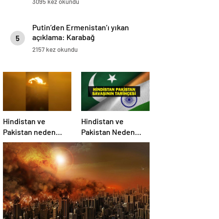
3095 kez okundu
Putin’den Ermenistan’ı yıkan
açıklama: Karabağ
5
Azerbaycan’ın ayrılmaz bir
2157 kez okundu
parçasıdır!
Hindistan ve
Hindistan ve
Pakistan neden
Pakistan Neden
savaşıyor?
Savaşıyor? Keşmir
Sorunu Nedir?
Neden Savaş
Başladı? İşte
Hindistan Pakistan
Savaşının Tarihçesi!