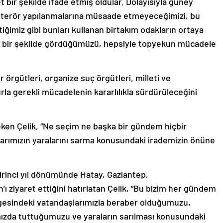
 bir şekilde ifade etmiş oldular. Dolayısıyla güney
 bu terör yapılanmalarına müsaade etmeyeceğimizi, bu
ttiğimiz gibi bunları kullanan birtakım odakların ortaya
net bir şekilde gördüğümüzü, hepsiyle topyekun mücadele
 örgütleri, organize suç örgütleri, milleti ve
la gerekli mücadelenin kararlılıkla sürdürüleceğini
ken Çelik, “Ne seçim ne başka bir gündem hiçbir
arımızın yaralarını sarma konusundaki irademizin önüne
rinci yıl dönümünde Hatay, Gaziantep,
 ziyaret ettiğini hatırlatan Çelik, “Bu bizim her gündem
lgesindeki vatandaşlarımızla beraber olduğumuzu,
mızda tuttuğumuzu ve yaraların sarılması konusundaki