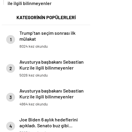
ile ilgili bilinmeyenler
KATEGORİNİN POPÜLERLERİ
Trump’tan seçim sonrası ilk
mülakat
1
8024 kez okundu
Avusturya başbakanı Sebastian
Kurz ile ilgili bilinmeyenler
2
5026 kez okundu
Avusturya başbakanı Sebastian
Kurz ile ilgili bilinmeyenler
3
4964 kez okundu
Joe Biden 6 aylık hedeflerini
açıkladı. Senato buz gibi…
4