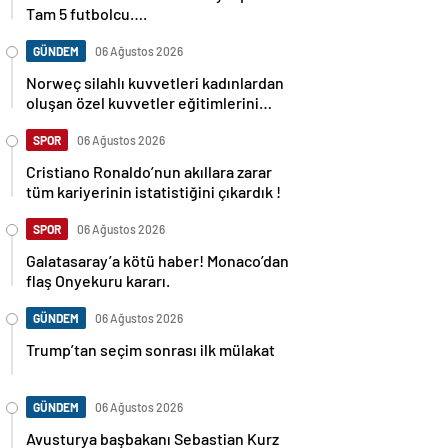
Tam 5 futbolcu….
GÜNDEM
06 Ağustos 2026
Norweç silahlı kuvvetleri kadınlardan
oluşan özel kuvvetler eğitimlerini
başlattı.
SPOR
06 Ağustos 2026
Cristiano Ronaldo’nun akıllara zarar
tüm kariyerinin istatistiğini çıkardık !
SPOR
06 Ağustos 2026
Galatasaray’a kötü haber! Monaco’dan
flaş Onyekuru kararı.
GÜNDEM
06 Ağustos 2026
Trump’tan seçim sonrası ilk mülakat
GÜNDEM
06 Ağustos 2026
Avusturya başbakanı Sebastian Kurz