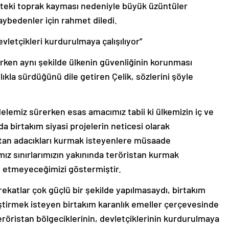
iç’teki toprak kayması nedeniyle büyük üzüntüler
aybedenler için rahmet diledi.
evletçikleri kurdurulmaya çalışılıyor”
ken aynı şekilde ülkenin güvenliğinin korunması
ıkla sürdüğünü dile getiren Çelik, sözlerini şöyle
elemiz sürerken esas amacımız tabii ki ülkemizin iç ve
a birtakım siyasi projelerin neticesi olarak
istan adacıkları kurmak isteyenlere müsaade
mız sınırlarımızın yakınında teröristan kurmak
e etmeyeceğimizi göstermiştir.
arekatlar çok güçlü bir şekilde yapılmasaydı, birtakım
ğiştirmek isteyen birtakım karanlık emeller çerçevesinde
teröristan bölgeciklerinin, devletçiklerinin kurdurulmaya