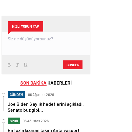
HIZLI YORUM YAP
GÖNDER
SON DAKİKA
HABERLERİ
GÜNDEM
06 Ağustos 2026
Joe Biden 6 aylık hedeflerini açıkladı.
Senato buz gibi…
SPOR
06 Ağustos 2026
En fazla kızaran takım Antalyaspor!