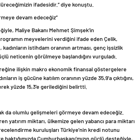
ürdüreceğimizin ifadesidir.” diye konuştu.
 görmeye devam edeceğiz”
ğiyle, Maliye Bakanı Mehmet Şimşek’in
gramın meyvelerini verdiğini ifade eden Çelik,
 kadınların istihdam oranının artması, genç işsizlik
üçlü neticenin görülmeye başlandığını vurguladı.
eyreğine ilişkin makro ekonomik finansal göstergelere
ınların iş gücüne katılım oranının yüzde 35,9’a çıktığını,
rek yüzde 15,3’e gerilediğini belirtti.
olarak da olumlu gelişmeleri görmeye devam edeceğiz.
iren yatırım miktarı, ülkemize gelen yabancı para miktarı
ecelendirme kuruluşları Türkiye’nin kredi notunu
e baktığımızda Cumhurbaşkanı’mızın güçlü desteğiyle,