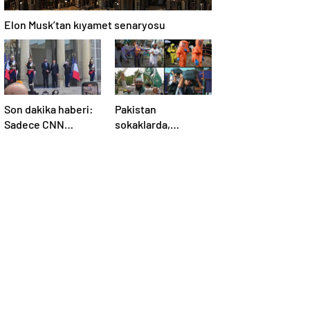
Elon Musk’tan kıyamet senaryosu
Son dakika haberi:
Pakistan
Sadece CNN
sokaklarda,
TÜRK’te: Şara
Hindistan
Elize’de! Suriye
tatbikatta: “Ateşle
Lideri, Macron ile
oynuyor”
görüşüyor