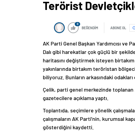
Terörist Devletçik
0
BEĞENDİM
ABONE OL
AK Parti Genel Başkan Yardımcısı ve Par
Dalı gibi harekatlar çok güçlü bir şekil
haritasını değiştirmek isteyen birtakım
yakınlarında birtakım teröristan bölgeci
biliyoruz. Bunların arkasındaki odakları 
Çelik, parti genel merkezinde toplanan
gazetecilere açıklama yaptı.
Toplantıda, seçimlere yönelik çalışmalar
çalışmaların AK Parti’nin, kurumsal kapa
gösterdiğini kaydetti.