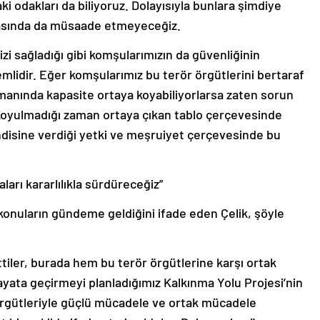
daki odakları da biliyoruz. Dolayısıyla bunlara şimdiye
sında da müsaade etmeyeceğiz.
zi sağladığı gibi komşularımızın da güvenliğinin
idir. Eğer komşularımız bu terör örgütlerini bertaraf
manında kapasite ortaya koyabiliyorlarsa zaten sorun
koyulmadığı zaman ortaya çıkan tablo çerçevesinde
kendisine verdiği yetki ve meşruiyet çerçevesinde bu
ları kararlılıkla sürdüreceğiz”
konuların gündeme geldiğini ifade eden Çelik, şöyle
ettiler, burada hem bu terör örgütlerine karşı ortak
ata geçirmeyi planladığımız Kalkınma Yolu Projesi’nin
 örgütleriyle güçlü mücadele ve ortak mücadele