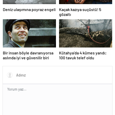
Deniz ulaşımına poyraz engeli
Kaçak kazıya suçüstü! 5
gözaltı
Bir insan böyle davranıyorsa
Kütahya’da 4 kümes yandı;
aslında iyi ve güvenilir biri
100 tavuk telef oldu