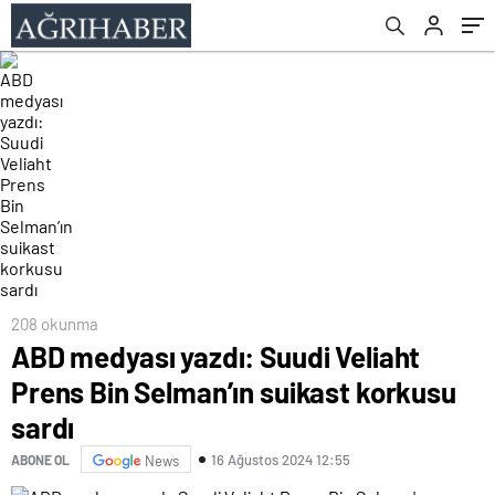
208 okunma
ABD medyası yazdı: Suudi Veliaht
Prens Bin Selman’ın suikast korkusu
sardı
16 Ağustos 2024 12:55
ABONE OL
News