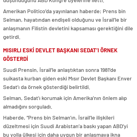
düşündüğünü ABD Kongre üyelerine iletti.
Amerikan Politico’da yayınlanan haberde; Prens bin
Selman, hayatından endişeli olduğunu ve İsrail’le bir
anlaşmanın Filistin devletini kapsaması gerektiğini dile
getirdi.
MISIRLI ESKİ DEVLET BAŞKANI SEDAT’I ÖRNEK
GÖSTERDİ
Suudi Prensin, İsrail’le anlaştıktan sonra 1981’de
suikasta kurban giden eski Mısır Devlet Başkanı Enver
Sedat’ı da örnek gösterdiği belirtildi.
Selman, Sedat’ı korumak için Amerika’nın önlem alıp
almadığını sorguladı.
Haberde, “Prens bin Selman’ın, İsrail’le ilişkileri
düzeltmesi için Suudi Arabistan’a baskı yapan ABD’yi
bu yolla ülkesi için daha uygun bir anlaşmaya ikna