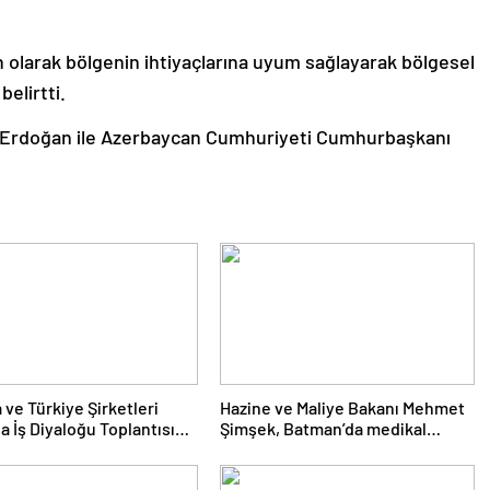
n olarak bölgenin ihtiyaçlarına uyum sağlayarak bölgesel
elirtti.
 Erdoğan ile Azerbaycan Cumhuriyeti Cumhurbaşkanı
 ve Türkiye Şirketleri
Hazine ve Maliye Bakanı Mehmet
a İş Diyaloğu Toplantısı
Şimşek, Batman’da medikal
eştirildi
malzeme üretimi yapacak bir
fabrikanın açılışını gerçekleştirdi