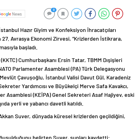
0
News
stanbul Hazır Giyim ve Konfeksiyon İhracatçıları
 27. Avrasya Ekonomi Zirvesi, “Krizlerden İstikrara,
masıyla başladı.
 (KKTC) Cumhurbaşkanı Ersin Tatar, TBMM Dışişleri
NATO Parlamenter Asamblesi (PA) Türk Delegasyonu
i Mevlüt Çavuşoğlu, İstanbul Valisi Davut Gül, Karadeniz
l Sekreter Yardımcısı ve Büyükelçi Merve Safa Kavakcı,
er Asamblesi (KEİPA) Genel Sekreteri Asaf Hajiyev, eski
ıda yerli ve yabancı davetli katıldı.
kkan Suver, dünyada küresel krizlerden geçildiğini,
e boğuşulduğunu belirten Suver, şunları kaydetti: