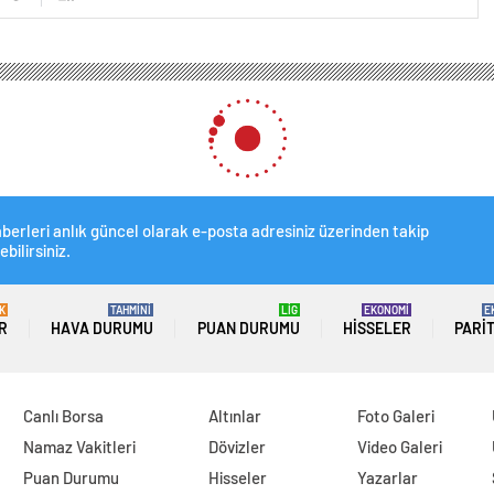
berleri anlık güncel olarak e-posta adresiniz üzerinden takip
ebilirsiniz.
K
TAHMİNİ
LİG
EKONOMİ
E
R
HAVA DURUMU
PUAN DURUMU
HISSELER
PARI
Canlı Borsa
Altınlar
Foto Galeri
Namaz Vakitleri
Dövizler
Video Galeri
Puan Durumu
Hisseler
Yazarlar