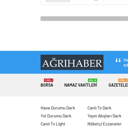
Ha
ed
CANLI
ANLIK
GÜNLÜ
BORSA
NAMAZ VAKITLERI
GAZETELE
Hava Durumu Dark
Canlı Tv Dark
Yol Durumu Dark
Yayın Akışları Dark
Canlı Tv Light
Nöbetçi Eczaneler