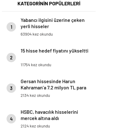
KATEGORİNİN POPÜLERLERİ
Yabancı ilgisini üzerine çeken
yerli hisseler
1
63904 kez okundu
15 hisse hedef fiyatını yükseltti
2
11754 kez okundu
Gersan hissesinde Harun
Kahraman’a 7.2 milyon TL para
3
cezası
2134 kez okundu
HSBC, havacılık hisselerini
mercek altına aldı
4
2124 kez okundu