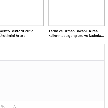
imento Sektörü 2023
Tarım ve Orman Bakanı: Kırsal
Üretimini Artırdı
kalkınmada gençlere ve kadınlara
pozitif ayrımcılık yapıyoruz