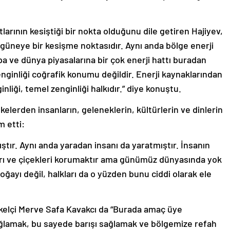
larının kesiştiği bir nokta olduğunu dile getiren Hajiyev,
üneye bir kesişme noktasıdır. Aynı anda bölge enerji
pa ve dünya piyasalarına bir çok enerji hattı buradan
inliği coğrafik konumu değildir. Enerji kaynaklarından
inliği, temel zenginliği halkıdır.” diye konuştu.
elerden insanların, geleneklerin, kültürlerin ve dinlerin
 etti:
tır. Aynı anda yaradan insanı da yaratmıştır. İnsanın
arı ve çiçekleri korumaktır ama günümüz dünyasında yok
ayı değil, halkları da o yüzden bunu ciddi olarak ele
kelçi Merve Safa Kavakcı da “Burada amaç üye
i sağlamak, bu sayede barışı sağlamak ve bölgemize refah