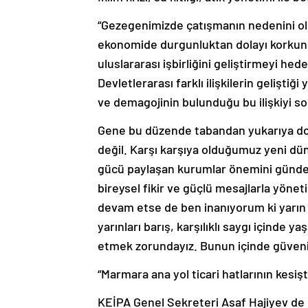
“Gezegenimizde çatışmanın nedenini oluşt
ekonomide durgunluktan dolayı korkunç b
uluslararası işbirliğini geliştirmeyi he
Devletlerarası farklı ilişkilerin gelişti
ve demagojinin bulunduğu bu ilişkiyi s
Gene bu düzende tabandan yukarıya do
değil. Karşı karşıya olduğumuz yeni dün
gücü paylaşan kurumlar önemini günden
bireysel fikir ve güçlü mesajlarla yönet
devam etse de ben inanıyorum ki yarın b
yarınları barış, karşılıklı saygı içinde y
etmek zorundayız. Bunun içinde güveni 
“Marmara ana yol ticari hatlarının kesişt
KEİPA Genel Sekreteri Asaf Hajiyev de