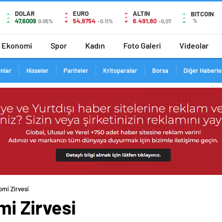
DOLAR
EURO
ALTIN
BITCOIN
47,6009
54,9754
6.491,80
%
0.05%
-0.11%
-0,07
Ekonomi
Spor
Kadın
Foto Galeri
Videolar
ınlar
Hisseler
Pariteler
Kritoparalar
Borsa
Diğer Haberle
mi Zirvesi
i Zirvesi