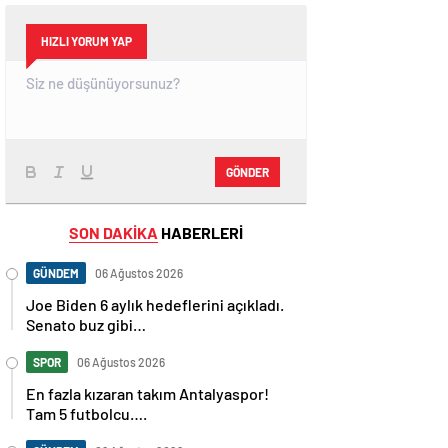
HIZLI YORUM YAP
GÖNDER
SON DAKİKA
HABERLERİ
GÜNDEM
06 Ağustos 2026
Joe Biden 6 aylık hedeflerini açıkladı.
Senato buz gibi…
SPOR
06 Ağustos 2026
En fazla kızaran takım Antalyaspor!
Tam 5 futbolcu….