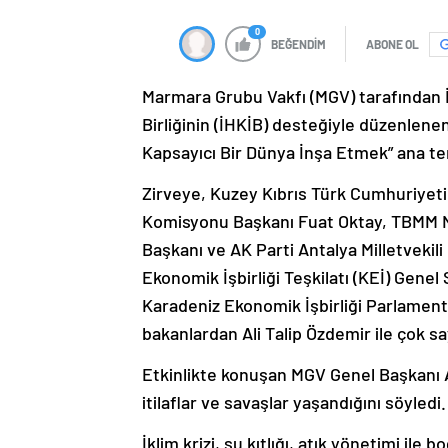
0
BEĞENDİM
ABONE OL
Marmara Grubu Vakfı (MGV) tarafından İ
Birliğinin (İHKİB) desteğiyle düzenlenen
Kapsayıcı Bir Dünya İnşa Etmek” ana te
Zirveye, Kuzey Kıbrıs Türk Cumhuriyeti
Komisyonu Başkanı Fuat Oktay, TBMM 
Başkanı ve AK Parti Antalya Milletvekil
Ekonomik İşbirliği Teşkilatı (KEİ) Gene
Karadeniz Ekonomik İşbirliği Parlament
bakanlardan Ali Talip Özdemir ile çok say
Etkinlikte konuşan MGV Genel Başkanı A
itilaflar ve savaşlar yaşandığını söyledi.
İklim krizi, su kıtlığı, atık yönetimi il