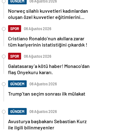
GÜNDEM
06 Ağustos 2026
Norweç silahlı kuvvetleri kadınlardan
oluşan özel kuvvetler eğitimlerini
başlattı.
SPOR
06 Ağustos 2026
Cristiano Ronaldo’nun akıllara zarar
tüm kariyerinin istatistiğini çıkardık !
SPOR
06 Ağustos 2026
Galatasaray’a kötü haber! Monaco’dan
flaş Onyekuru kararı.
GÜNDEM
06 Ağustos 2026
Trump’tan seçim sonrası ilk mülakat
GÜNDEM
06 Ağustos 2026
Avusturya başbakanı Sebastian Kurz
ile ilgili bilinmeyenler