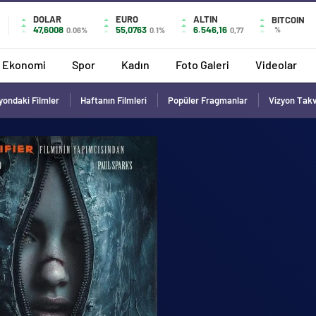
DOLAR
EURO
ALTIN
BITCOIN
47,6008
55,0763
6.546,16
%
0.06%
0.1%
0,77
Ekonomi
Spor
Kadın
Foto Galeri
Videolar
yondaki Filmler
Haftanın Filmleri
Popüler Fragmanlar
Vizyon Tak