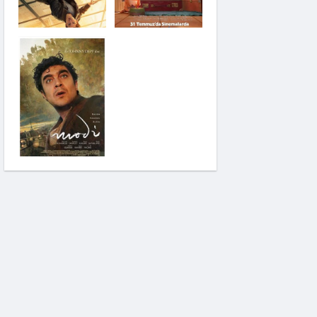
Saplantı
Modi: Deliliğin
Kanadında Üç Gün
Pinokyo: Kanlı Masal
İzci Takımı: Şelalenin
Peşinde