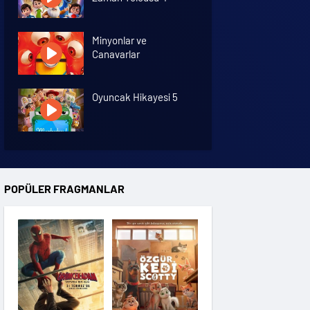
Minyonlar ve
Canavarlar
Oyuncak Hikayesi 5
Özgür Kedi Scotty
POPÜLER FRAGMANLAR
Moana
Hannas 3