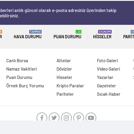
berleri anlık güncel olarak e-posta adresiniz üzerinden takip
ebilirsiniz.
K
TAHMİNİ
LİG
EKONOMİ
E
R
HAVA DURUMU
PUAN DURUMU
HISSELER
PARI
Canlı Borsa
Altınlar
Foto Galeri
Namaz Vakitleri
Dövizler
Video Galeri
Puan Durumu
Hisseler
Yazarlar
Örnek Burç Yorumu
Kripto Paralar
Gazeteler
Pariteler
Sıcak Haber
ajax alarm