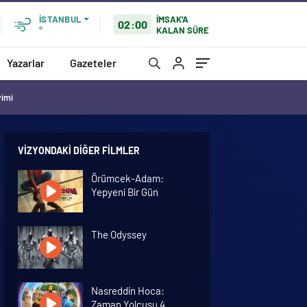
İMSAK'A
İSTANBUL
02:00
KALAN SÜRE
°
Yazarlar
Gazeteler
vimi
VIZYONDAKI DIĞER FILMLER
Örümcek-Adam:
Yepyeni Bir Gün
The Odyssey
Nasreddin Hoca:
Zaman Yolcusu 4