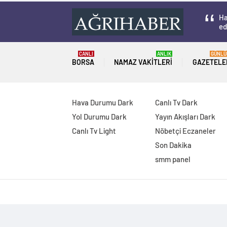
Ha
ed
CANLI
ANLIK
GÜNLÜ
BORSA
NAMAZ VAKITLERI
GAZETELE
Hava Durumu Dark
Canlı Tv Dark
Yol Durumu Dark
Yayın Akışları Dark
Canlı Tv Light
Nöbetçi Eczaneler
Son Dakika
smm panel